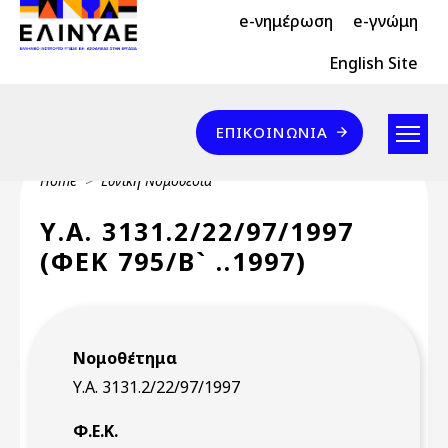
Header Top 2
Skip to main content
e-νημέρωση
e-γνώμη
Header Top
English Site
Επικοινωνία
ΕΠΙΚΟΙΝΩΝΊΑ
Breadcrumb
Home
Εθνική Νομοθεσία
Υ.Α. 3131.2/22/97/1997
(ΦΕΚ 795/Β` ..1997)
Νομοθέτημα
Υ.Α. 3131.2/22/97/1997
Φ.Ε.Κ.