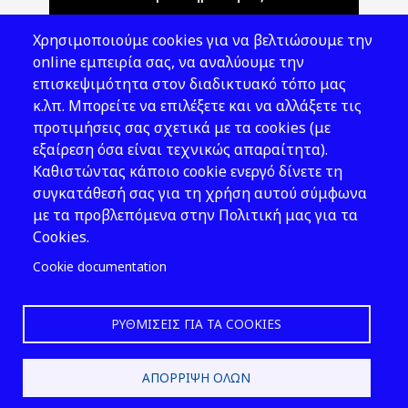
Θέματα ΥΑΕ
Χρησιμοποιούμε cookies για να βελτιώσουμε την
Νομοθεσία
online εμπειρία σας, να αναλύουμε την
επισκεψιμότητα στον διαδικτυακό τόπο μας
Εκδόσεις
κ.λπ. Μπορείτε να επιλέξετε και να αλλάξετε τις
προτιμήσεις σας σχετικά με τα cookies (με
Νέα - Εκδηλώσεις
εξαίρεση όσα είναι τεχνικώς απαραίτητα).
Ακολουθήστε μας
Καθιστώντας κάποιο cookie ενεργό δίνετε τη
συγκατάθεσή σας για τη χρήση αυτού σύμφωνα
με τα προβλεπόμενα στην Πολιτική μας για τα
Cookies.
Cookie documentation
ΡΥΘΜΊΣΕΙΣ ΓΙΑ ΤΑ COOKIES
2026 © ΕΛ.ΙΝ.Υ.Α.Ε.
ΑΠΌΡΡΙΨΗ ΌΛΩΝ
Design & Development by