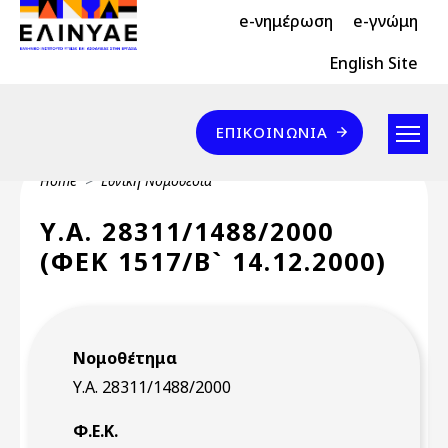
Header Top 2
Skip to main content
e-νημέρωση
e-γνώμη
Header Top
English Site
Επικοινωνία
ΕΠΙΚΟΙΝΩΝΊΑ
Breadcrumb
Home
Εθνική Νομοθεσία
Υ.Α. 28311/1488/2000
(ΦΕΚ 1517/Β` 14.12.2000)
Νομοθέτημα
Υ.Α. 28311/1488/2000
Φ.Ε.Κ.