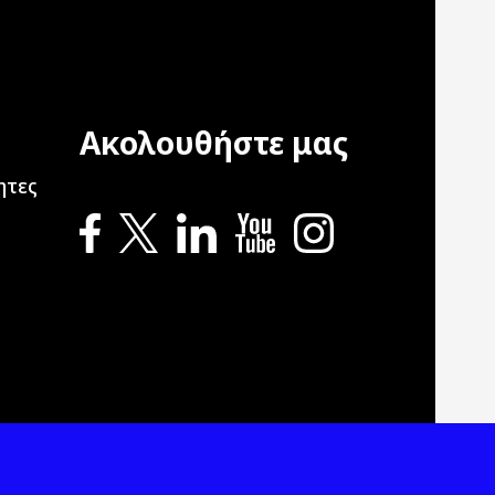
Ακολουθήστε μας
ation
ητες