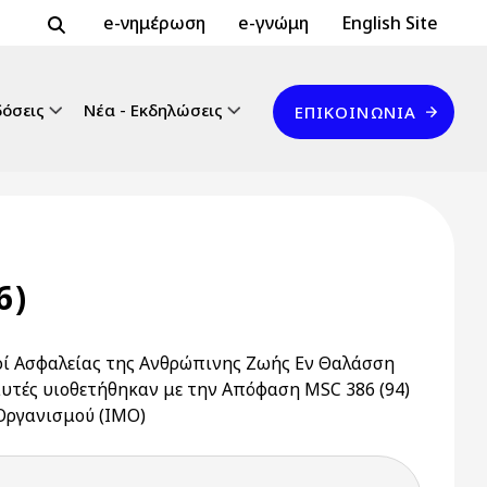
Header Top 2
Header Top
e-νημέρωση
e-γνώμη
English Site
Επικοινωνία
δόσεις
Νέα - Εκδηλώσεις
ΕΠΙΚΟΙΝΩΝΊΑ
6)
ί Ασφαλείας της Ανθρώπινης Ζωής Εν Θαλάσση
ς αυτές υιοθετήθηκαν με την Απόφαση MSC 386 (94)
Οργανισμού (IMO)