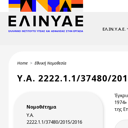
Skip to main content
Main navi
ΕΛ.ΙΝ.Υ.Α.Ε.
Breadcrumb
Home
Εθνική Νομοθεσία
Υ.Α. 2222.1.1/37480/20
Έγκρι
1974»
Νομοθέτημα
της Ε
Υ.Α.
2222.1.1/37480/2015/2016