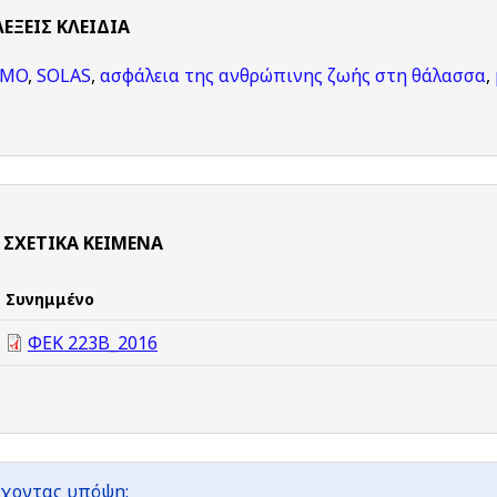
ΛΈΞΕΙΣ KΛΕΙΔΙΆ
IMO
,
SOLAS
,
ασφάλεια της ανθρώπινης ζωής στη θάλασσα
,
ΣΧΕΤΙΚΆ ΚΕΊΜΕΝΑ
Συνημμένο
ΦΕΚ 223Β_2016
χοντας υπόψη: