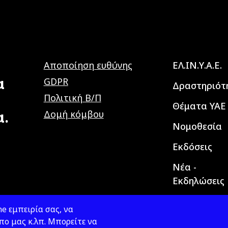
Main navig
Αποποίηση ευθύνης
ΕΛ.ΙΝ.Υ.Α.Ε.
α
GDPR
Δραστηριότ
Πολιτική Β/Π
Θέματα ΥΑΕ
α.
Δομή κόμβου
Νομοθεσία
Εκδόσεις
Νέα -
Εκδηλώσεις
e εμπειρία σας, να
ο μας κ.λπ. Μπορείτε να