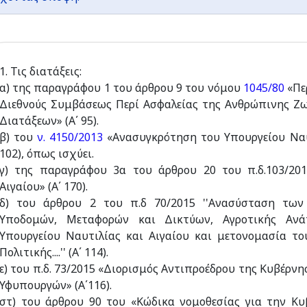
1. Τις διατάξεις:
α) της παραγράφου 1 του άρθρου 9 του νόμου
1045/80
«Πε
Διεθνούς Συμβάσεως Περί Ασφαλείας της Ανθρώπινης Ζω
Διατάξεων» (Α΄ 95).
β) του
ν. 4150/2013
«Ανασυγκρότηση του Υπουργείου Ναυτι
102), όπως ισχύει.
γ) της παραγράφου 3α του άρθρου 20 του π.δ.103/201
Αιγαίου» (Α΄ 170).
δ) του άρθρου 2 του π.δ 70/2015 ''Ανασύσταση των
Υποδομών, Μεταφορών και Δικτύων, Αγροτικής Ανά
Υπουργείου Ναυτιλίας και Αιγαίου και μετονομασία το
Πολιτικής....'' (A΄ 114).
ε) του π.δ. 73/2015 «Διορισμός Αντιπροέδρου της Κυβέρ
Υφυπουργών» (Α΄116).
στ) του άρθρου 90 του «Κώδικα νομοθεσίας για την Κ