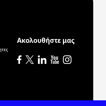
Ακολουθήστε μας
ation
ητες