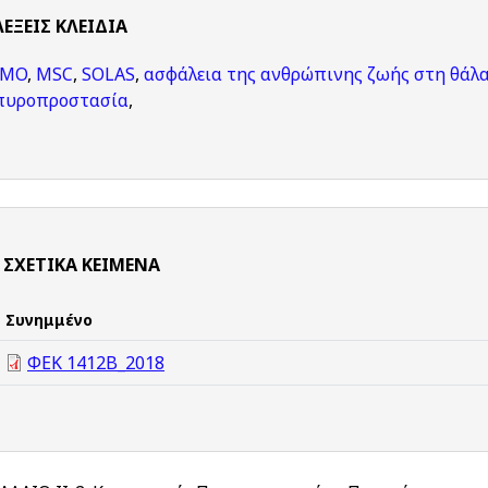
ΛΈΞΕΙΣ KΛΕΙΔΙΆ
IMO
,
MSC
,
SOLAS
,
ασφάλεια της ανθρώπινης ζωής στη θάλ
πυροπροστασία
,
ΣΧΕΤΙΚΆ ΚΕΊΜΕΝΑ
Συνημμένο
ΦΕΚ 1412Β_2018