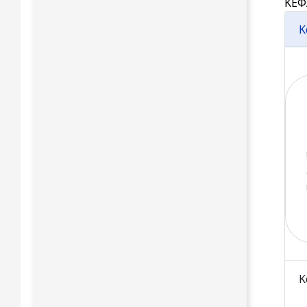
ΚΕΦ
Κ
Κ