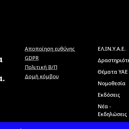
Main navig
Αποποίηση ευθύνης
ΕΛ.ΙΝ.Υ.Α.Ε.
α
GDPR
Δραστηριότ
Πολιτική Β/Π
Θέματα ΥΑΕ
α.
Δομή κόμβου
Νομοθεσία
Εκδόσεις
Νέα -
Εκδηλώσεις