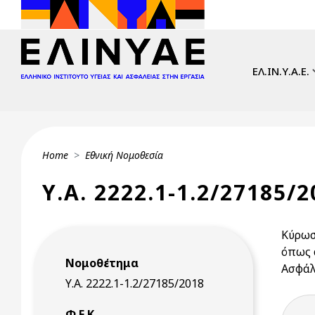
Skip to main content
Main navi
ΕΛ.ΙΝ.Υ.Α.Ε.
Breadcrumb
Home
Εθνική Νομοθεσία
Υ.Α. 2222.1-1.2/27185/2
Κύρωσ
όπως 
Νομοθέτημα
Ασφάλ
Υ.Α. 2222.1-1.2/27185/2018
Φ.Ε.Κ.