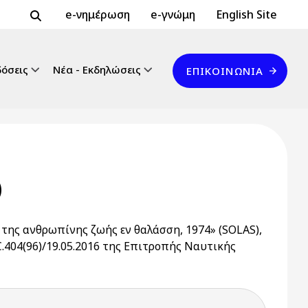
Header Top 2
Header Top
e-νημέρωση
e-γνώμη
English Site
Επικοινωνία
δόσεις
Νέα - Εκδηλώσεις
ΕΠΙΚΟΙΝΩΝΊΑ
)
της ανθρωπίνης ζωής εν θαλάσση, 1974» (SOLAS),
404(96)/19.05.2016 της Επιτροπής Ναυτικής