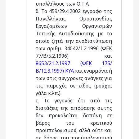
υπαλλήλους των Ο.Τ.Α.
δ. Το 459/29.4.2002 έγγραφο της
Πανελλήνιας Ομοσπονδίας
Εργαζομένων Οργανισμών
Τοπικής Αυτοδιοίκησης με το
οποίο ζητά την αναδιατύπωση
των αριθμ. 34042/1.2.1996 (ΦΕΚ
77/Β/5.2.1996) και
8653/21.2.1997 (ΦΕΚ 175/
Β/12.3.1997) ΚΥΑ
και εναρμόνισή
των στις σύγχρονες ανάγκες για
τις παροχές σε είδος (ρούχα,
γάλα κ.λπ.).
ε. Το γεγονός ότι από τις
διατάξεις της απόφασης αυτής
δεν προκαλείται δαπάνη σε
βάρος του κρατικού
προϋπολογισμού, αλλά ούτε και
σε βάρος του προϋπολογισμού