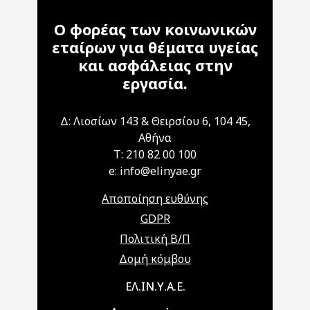
Ο φορέας των κοινωνικών
εταίρων για θέματα υγείας
και ασφάλειας στην
εργασία.
Δ: Λιοσίων 143 & Θειρσίου 6, 104 45,
Αθήνα
T: 210 82 00 100
e: info@elinyae.gr
Αποποίηση ευθύνης
GDPR
Πολιτική Β/Π
Δομή κόμβου
Main navigation
ΕΛ.ΙΝ.Υ.Α.Ε.