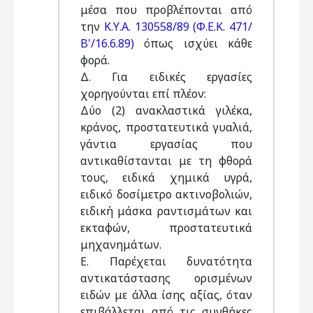
μέσα που προβλέπονται από
την
Κ.Υ.Α. 130558/89 (Φ.Ε.Κ. 471/
Β'/16.6.89)
όπως ισχύει κάθε
φορά.
Δ. Για ειδικές εργασίες
χορηγούνται επί πλέον:
Δύο (2) ανακλαστικά γιλέκα,
κράνος, προστατευτικά γυαλιά,
γάντια εργασίας που
αντικαθίστανται με τη φθορά
τους, ειδικά χημικά υγρά,
ειδικό δοσίμετρο ακτινοβολιών,
ειδική μάσκα ραντισμάτων και
εκταφών, προστατευτικά
μηχανημάτων.
Ε. Παρέχεται δυνατότητα
αντικατάστασης ορισμένων
ειδών με άλλα ίσης αξίας, όταν
επιβάλλεται από τις συνθήκες