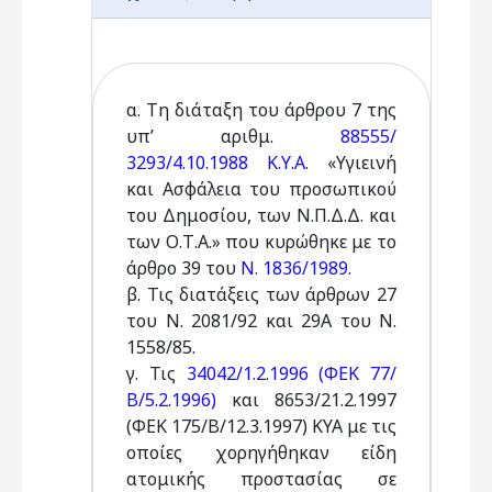
α. Τη διάταξη του άρθρου 7 της
υπ’ αριθμ.
88555/
3293/4.10.1988 Κ.Υ.Α.
«Υγιεινή
και Ασφάλεια του προσωπικού
του Δημοσίου, των Ν.Π.Δ.Δ. και
των Ο.Τ.Α.» που κυρώθηκε με το
άρθρο 39 του
Ν. 1836/1989
.
β. Τις διατάξεις των άρθρων 27
του Ν. 2081/92 και 29Α του Ν.
1558/85.
γ. Τις
34042/1.2.1996 (ΦΕΚ 77/
Β/5.2.1996)
και 8653/21.2.1997
(ΦΕΚ 175/Β/12.3.1997) ΚΥΑ με τις
οποίες χορηγήθηκαν είδη
ατομικής προστασίας σε