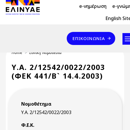
Header Top 2
Skip to main content
e-νημέρωση
e-γνώμ
Header Top
English Sit
Επικοινωνία
ΕΠΙΚΟΙΝΩΝΊΑ
Breadcrumb
Home
Εθνική Νομοθεσία
Υ.Α. 2/12542/0022/2003
(ΦΕΚ 441/Β` 14.4.2003)
Νομοθέτημα
Υ.Α. 2/12542/0022/2003
Φ.Ε.Κ.