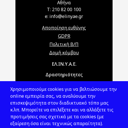
Αθήνα
T: 210 82 00 100
e: info@elinyae.gr
Αποποίηση ευθύνης
GDPR
Πολιτική Β/Π
Δομή κόμβου
Main navigation
ΕΛ.ΙΝ.Υ.Α.Ε.
Δραστηριότητες
Θέματα ΥΑΕ
Χρησιμοποιούμε cookies για να βελτιώσουμε την
Νομοθεσία
online εμπειρία σας, να αναλύουμε την
επισκεψιμότητα στον διαδικτυακό τόπο μας
Εκδόσεις
κ.λπ. Μπορείτε να επιλέξετε και να αλλάξετε τις
προτιμήσεις σας σχετικά με τα cookies (με
Νέα - Εκδηλώσεις
εξαίρεση όσα είναι τεχνικώς απαραίτητα).
Ακολουθήστε μας