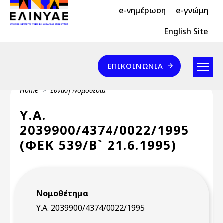
Header Top 2
Skip to main content
e-νημέρωση
e-γνώμη
Header Top
English Site
Επικοινωνία
ΕΠΙΚΟΙΝΩΝΊΑ
Breadcrumb
Home
Εθνική Νομοθεσία
Υ.Α.
2039900/4374/0022/1995
(ΦΕΚ 539/Β` 21.6.1995)
Νομοθέτημα
Υ.Α. 2039900/4374/0022/1995