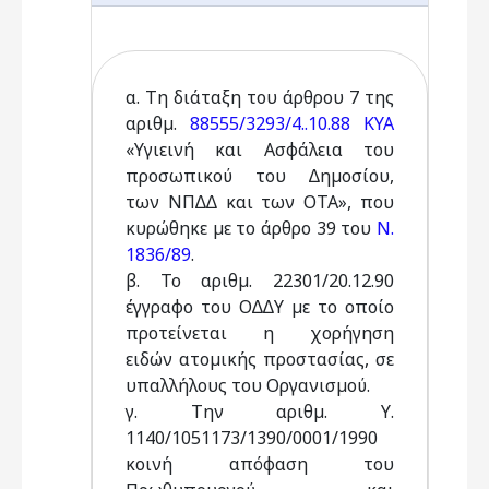
α. Τη διάταξη του άρθρου 7 της
αριθµ.
88555/3293/4..10.88 ΚΥΑ
«Υγιεινή και Ασφάλεια του
προσωπικού του ∆ηµοσίου,
των ΝΠ∆∆ και των ΟΤΑ», που
κυρώθηκε µε το άρθρο 39 του
Ν.
1836/89
.
β. Το αριθµ. 22301/20.12.90
έγγραφο του Ο∆∆Υ µε το οποίο
προτείνεται η χορήγηση
ειδών ατοµικής προστασίας, σε
υπαλλήλους του Οργανισµού.
γ. Την αριθµ. Υ.
1140/1051173/1390/0001/1990
κοινή απόφαση του