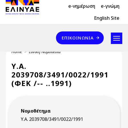
Header Top 2
Skip to main content
e-νημέρωση
e-γνώμη
Header Top
English Site
Επικοινωνία
ΕΠΙΚΟΙΝΩΝΊΑ
Breadcrumb
Home
Εθνική Νομοθεσία
Υ.Α.
2039708/3491/0022/1991
(ΦΕΚ /-- ..1991)
Νομοθέτημα
Υ.Α. 2039708/3491/0022/1991