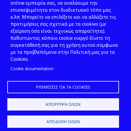
Νομοθεσία
online εμπειρία σας, να αναλύουμε την
επισκεψιμότητα στον διαδικτυακό τόπο μας
Εκδόσεις
κ.λπ. Μπορείτε να επιλέξετε και να αλλάξετε τις
προτιμήσεις σας σχετικά με τα cookies (με
Νέα - Εκδηλώσεις
εξαίρεση όσα είναι τεχνικώς απαραίτητα).
Ακολουθήστε μας
Καθιστώντας κάποιο cookie ενεργό δίνετε τη
συγκατάθεσή σας για τη χρήση αυτού σύμφωνα
με τα προβλεπόμενα στην Πολιτική μας για τα
Cookies.
Cookie documentation
ΡΥΘΜΊΣΕΙΣ ΓΙΑ ΤΑ COOKIES
2026 © ΕΛ.ΙΝ.Υ.Α.Ε.
ΑΠΌΡΡΙΨΗ ΌΛΩΝ
Design & Development by
ΑΠΟΔΟΧΉ ΌΛΩΝ