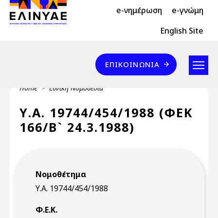
Header Top 2
Skip to main content
e-νημέρωση
e-γνώμη
Header Top
English Site
Επικοινωνία
ΕΠΙΚΟΙΝΩΝΊΑ
Breadcrumb
Home
Εθνική Νομοθεσία
Υ.Α. 19744/454/1988 (ΦΕΚ
166/Β` 24.3.1988)
Νομοθέτημα
Υ.Α. 19744/454/1988
Φ.Ε.Κ.