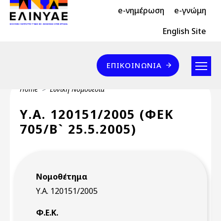
Header Top 2
Skip to main content
e-νημέρωση
e-γνώμη
Header Top
English Site
Επικοινωνία
ΕΠΙΚΟΙΝΩΝΊΑ
Breadcrumb
Home
Εθνική Νομοθεσία
Υ.Α. 120151/2005 (ΦΕΚ
705/Β` 25.5.2005)
Νομοθέτημα
Υ.Α. 120151/2005
Φ.Ε.Κ.