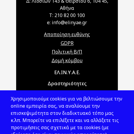
Δ: Λιοσίων 143 & Θειρσίου 6, 104 45,
Αθήνα
T: 210 82 00 100
e: info@elinyae.gr
Αποποίηση ευθύνης
GDPR
Πολιτική Β/Π
Δομή κόμβου
Main navigation
ΕΛ.ΙΝ.Υ.Α.Ε.
Δραστηριότητες
Θέματα ΥΑΕ
Χρησιμοποιούμε cookies για να βελτιώσουμε την
Νομοθεσία
online εμπειρία σας, να αναλύουμε την
επισκεψιμότητα στον διαδικτυακό τόπο μας
Εκδόσεις
κ.λπ. Μπορείτε να επιλέξετε και να αλλάξετε τις
προτιμήσεις σας σχετικά με τα cookies (με
Νέα - Εκδηλώσεις