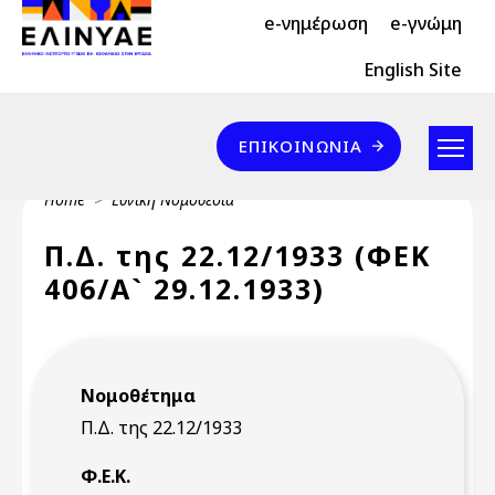
Header Top 2
Skip to main content
e-νημέρωση
e-γνώμη
Header Top
English Site
Επικοινωνία
ΕΠΙΚΟΙΝΩΝΊΑ
Breadcrumb
Home
Εθνική Νομοθεσία
Π.Δ. της 22.12/1933 (ΦΕΚ
406/Α` 29.12.1933)
Νομοθέτημα
Π.Δ. της 22.12/1933
Φ.Ε.Κ.