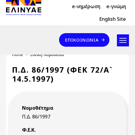
Header Top 2
Skip to main content
e-νημέρωση
e-γνώμη
Header Top
English Site
Επικοινωνία
ΕΠΙΚΟΙΝΩΝΊΑ
Breadcrumb
Home
Εθνική Νομοθεσία
Π.Δ. 86/1997 (ΦΕΚ 72/Α`
14.5.1997)
Νομοθέτημα
Π.Δ. 86/1997
Φ.Ε.Κ.