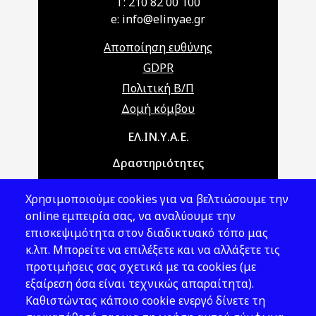
T: 210 82 00 100
e: info@elinyae.gr
Αποποίηση ευθύνης
GDPR
Πολιτική Β/Π
Δομή κόμβου
Main navigation
ΕΛ.ΙΝ.Υ.Α.Ε.
Δραστηριότητες
Θέματα ΥΑΕ
Χρησιμοποιούμε cookies για να βελτιώσουμε την
Νομοθεσία
online εμπειρία σας, να αναλύουμε την
επισκεψιμότητα στον διαδικτυακό τόπο μας
Εκδόσεις
κ.λπ. Μπορείτε να επιλέξετε και να αλλάξετε τις
προτιμήσεις σας σχετικά με τα cookies (με
Νέα - Εκδηλώσεις
εξαίρεση όσα είναι τεχνικώς απαραίτητα).
Ακολουθήστε μας
Καθιστώντας κάποιο cookie ενεργό δίνετε τη