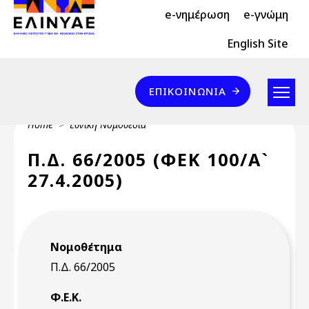
Header Top 2
Skip to main content
e-νημέρωση
e-γνώμη
Header Top
English Site
Επικοινωνία
ΕΠΙΚΟΙΝΩΝΊΑ
Breadcrumb
Home
Εθνική Νομοθεσία
Π.Δ. 66/2005 (ΦΕΚ 100/Α`
27.4.2005)
Νομοθέτημα
Π.Δ. 66/2005
Φ.Ε.Κ.