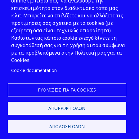
Νομοθεσία
online εμπειρία σας, να αναλύουμε την
επισκεψιμότητα στον διαδικτυακό τόπο μας
Εκδόσεις
κ.λπ. Μπορείτε να επιλέξετε και να αλλάξετε τις
προτιμήσεις σας σχετικά με τα cookies (με
Νέα - Εκδηλώσεις
εξαίρεση όσα είναι τεχνικώς απαραίτητα).
Ακολουθήστε μας
Καθιστώντας κάποιο cookie ενεργό δίνετε τη
συγκατάθεσή σας για τη χρήση αυτού σύμφωνα
με τα προβλεπόμενα στην Πολιτική μας για τα
Cookies.
Cookie documentation
ΡΥΘΜΊΣΕΙΣ ΓΙΑ ΤΑ COOKIES
2026 © ΕΛ.ΙΝ.Υ.Α.Ε.
ΑΠΌΡΡΙΨΗ ΌΛΩΝ
Design & Development by
ΑΠΟΔΟΧΉ ΌΛΩΝ