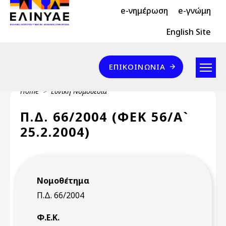
Header Top 2
Skip to main content
e-νημέρωση
e-γνώμη
Header Top
English Site
Επικοινωνία
ΕΠΙΚΟΙΝΩΝΊΑ
Breadcrumb
Home
Εθνική Νομοθεσία
Π.Δ. 66/2004 (ΦΕΚ 56/Α`
25.2.2004)
Νομοθέτημα
Π.Δ. 66/2004
Φ.Ε.Κ.