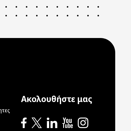
Ακολουθήστε μας
ation
ητες