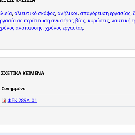
ΛΈΞΕΙΣ KΛΕΙΔΙΆ
αλιεία
,
αλιευτικό σκάφος
,
ανήλικοι
,
απαγόρευση εργασίας
,
εργασία σε περίπτωση ανωτέρας βίας
,
κυρώσεις
,
ναυτική ε
χρόνος ανάπαυσης
,
χρόνος εργασίας
,
ΣΧΕΤΙΚΆ ΚΕΊΜΕΝΑ
Συνημμένο
ΦΕΚ 289Α_01