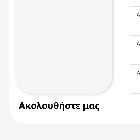
Ά
Ά
Ά
Ακολουθήστε μας