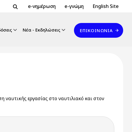
Header Top 2
Header Top
e-νημέρωση
e-γνώμη
English Site
Επικοινωνία
δόσεις
Νέα - Εκδηλώσεις
ΕΠΙΚΟΙΝΩΝΊΑ
η ναυτικής εργασίας στο ναυτιλιακό και στον