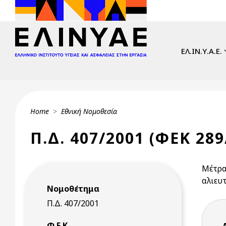
Skip to main content
Main navi
ΕΛ.ΙΝ.Υ.Α.Ε.
Breadcrumb
Home
Εθνική Νομοθεσία
Π.Δ. 407/2001 (ΦΕΚ 289
Μέτρα
αλιευ
Νομοθέτημα
Π.Δ. 407/2001
Φ.Ε.Κ.