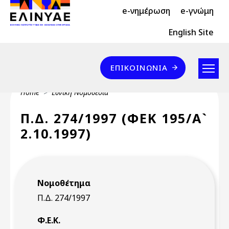
Header Top 2
Skip to main content
e-νημέρωση
e-γνώμη
Header Top
English Site
Επικοινωνία
ΕΠΙΚΟΙΝΩΝΊΑ
Breadcrumb
Home
Εθνική Νομοθεσία
Π.Δ. 274/1997 (ΦΕΚ 195/Α`
2.10.1997)
Νομοθέτημα
Π.Δ. 274/1997
Φ.Ε.Κ.