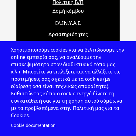
Πολιτική Β/Π
Δομή κόμβου
Main navigation
ΕΛ.ΙΝ.Υ.Α.Ε.
Δραστηριότητες
Θέματα ΥΑΕ
Χρησιμοποιούμε cookies για να βελτιώσουμε την
Νομοθεσία
online εμπειρία σας, να αναλύουμε την
επισκεψιμότητα στον διαδικτυακό τόπο μας
Εκδόσεις
κ.λπ. Μπορείτε να επιλέξετε και να αλλάξετε τις
προτιμήσεις σας σχετικά με τα cookies (με
Νέα - Εκδηλώσεις
εξαίρεση όσα είναι τεχνικώς απαραίτητα).
Ακολουθήστε μας
Καθιστώντας κάποιο cookie ενεργό δίνετε τη
συγκατάθεσή σας για τη χρήση αυτού σύμφωνα
με τα προβλεπόμενα στην Πολιτική μας για τα
Cookies.
Cookie documentation