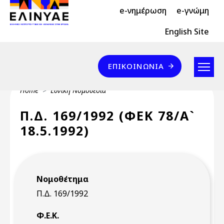
Header Top 2
Skip to main content
e-νημέρωση
e-γνώμη
Header Top
English Site
Επικοινωνία
ΕΠΙΚΟΙΝΩΝΊΑ
Breadcrumb
Home
Εθνική Νομοθεσία
Π.Δ. 169/1992 (ΦΕΚ 78/Α`
18.5.1992)
Νομοθέτημα
Π.Δ. 169/1992
Φ.Ε.Κ.