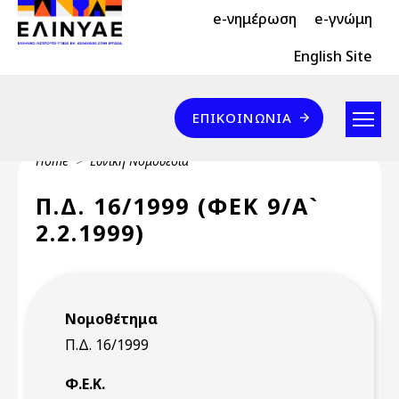
Header Top 2
Skip to main content
e-νημέρωση
e-γνώμη
Header Top
English Site
Επικοινωνία
ΕΠΙΚΟΙΝΩΝΊΑ
Breadcrumb
Home
Εθνική Νομοθεσία
Π.Δ. 16/1999 (ΦΕΚ 9/Α`
2.2.1999)
Νομοθέτημα
Π.Δ. 16/1999
Φ.Ε.Κ.