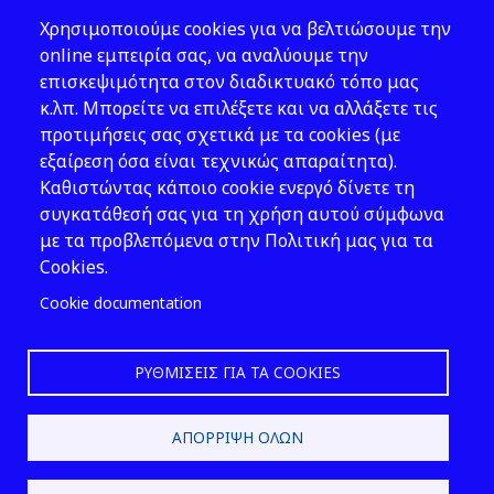
Θέματα ΥΑΕ
Χρησιμοποιούμε cookies για να βελτιώσουμε την
Νομοθεσία
online εμπειρία σας, να αναλύουμε την
επισκεψιμότητα στον διαδικτυακό τόπο μας
Εκδόσεις
κ.λπ. Μπορείτε να επιλέξετε και να αλλάξετε τις
προτιμήσεις σας σχετικά με τα cookies (με
Νέα - Εκδηλώσεις
εξαίρεση όσα είναι τεχνικώς απαραίτητα).
Ακολουθήστε μας
Καθιστώντας κάποιο cookie ενεργό δίνετε τη
συγκατάθεσή σας για τη χρήση αυτού σύμφωνα
με τα προβλεπόμενα στην Πολιτική μας για τα
Cookies.
Cookie documentation
ΡΥΘΜΊΣΕΙΣ ΓΙΑ ΤΑ COOKIES
2026 © ΕΛ.ΙΝ.Υ.Α.Ε.
ΑΠΌΡΡΙΨΗ ΌΛΩΝ
Design & Development by