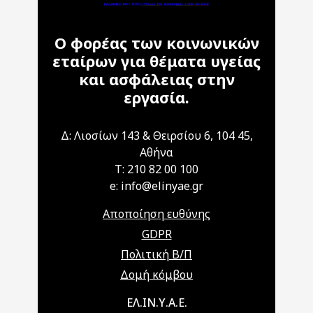
Ο φορέας των κοινωνικών
εταίρων για θέματα υγείας
και ασφάλειας στην
εργασία.
Δ: Λιοσίων 143 & Θειρσίου 6, 104 45,
Αθήνα
T: 210 82 00 100
e: info@elinyae.gr
Αποποίηση ευθύνης
GDPR
Πολιτική Β/Π
Δομή κόμβου
Main navigation
ΕΛ.ΙΝ.Υ.Α.Ε.