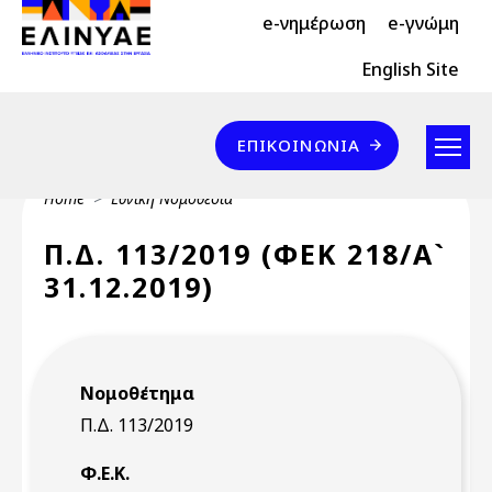
Header Top 2
Skip to main content
e-νημέρωση
e-γνώμη
Header Top
English Site
Επικοινωνία
ΕΠΙΚΟΙΝΩΝΊΑ
Breadcrumb
Home
Εθνική Νομοθεσία
Π.Δ. 113/2019 (ΦΕΚ 218/Α`
31.12.2019)
Νομοθέτημα
Π.Δ. 113/2019
Φ.Ε.Κ.