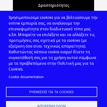
Δραστηριότητες
Θέματα ΥΑΕ
Χρησιμοποιούμε cookies για να βελτιώσουμε την
Νομοθεσία
online εμπειρία σας, να αναλύουμε την
επισκεψιμότητα στον διαδικτυακό τόπο μας
Εκδόσεις
κ.λπ. Μπορείτε να επιλέξετε και να αλλάξετε τις
προτιμήσεις σας σχετικά με τα cookies (με
Νέα - Εκδηλώσεις
εξαίρεση όσα είναι τεχνικώς απαραίτητα).
Ακολουθήστε μας
Καθιστώντας κάποιο cookie ενεργό δίνετε τη
συγκατάθεσή σας για τη χρήση αυτού σύμφωνα
με τα προβλεπόμενα στην Πολιτική μας για τα
Cookies.
Cookie documentation
ΡΥΘΜΊΣΕΙΣ ΓΙΑ ΤΑ COOKIES
2026 © ΕΛ.ΙΝ.Υ.Α.Ε.
ΑΠΌΡΡΙΨΗ ΌΛΩΝ