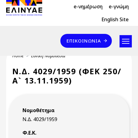
Header Top 2
Skip to main content
e-νημέρωση
e-γνώμη
Header Top
English Site
Επικοινωνία
ΕΠΙΚΟΙΝΩΝΊΑ
Breadcrumb
Home
Εθνική Νομοθεσία
Ν.Δ. 4029/1959 (ΦΕΚ 250/
Α` 13.11.1959)
Νομοθέτημα
Ν.Δ. 4029/1959
Φ.Ε.Κ.