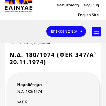
Header Top 2
Skip to main content
e-νημέρωση
e-γνώμη
Header Top
English Site
Επικοινωνία
ΕΠΙΚΟΙΝΩΝΊΑ
Breadcrumb
Home
Εθνική Νομοθεσία
Ν.Δ. 180/1974 (ΦΕΚ 347/Α`
20.11.1974)
Νομοθέτημα
Ν.Δ. 180/1974
Φ.Ε.Κ.