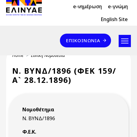
Header Top 2
Skip to main content
e-νημέρωση
e-γνώμη
Header Top
English Site
Επικοινωνία
ΕΠΙΚΟΙΝΩΝΊΑ
Breadcrumb
Home
Εθνική Νομοθεσία
Ν. ΒΥΝΔ/1896 (ΦΕΚ 159/
Α` 28.12.1896)
Νομοθέτημα
Ν. ΒΥΝΔ/1896
Φ.Ε.Κ.