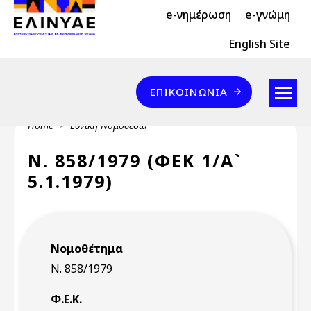
Header Top 2
Skip to main content
e-νημέρωση
e-γνώμη
Header Top
English Site
Επικοινωνία
ΕΠΙΚΟΙΝΩΝΊΑ
Breadcrumb
Home
Εθνική Νομοθεσία
Ν. 858/1979 (ΦΕΚ 1/Α`
5.1.1979)
Νομοθέτημα
Ν. 858/1979
Φ.Ε.Κ.