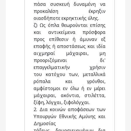
πάσα συσκευή δυναμένη να
προκαλέση έκρηξιν
οιασδήποτε εκρηκτικής ύλης.
ζ) Ως όπλα θεωρούνται επίσης
και αντικείμενα πρόσφορα
προς επίθεσιν ή άμυναν εξ
επαφής ή αποστάσεως και ιδία
αιχμηραί μάχαιραι, μη
προοριζόμεναι δι'
επαγγελματικήν χρήσιν
του κατόχου των, μεταλλικά
ρόπαλα και γρόνθοι,
αμφίστομοι εν όλω ή εν μέρει
μάχαιραι, ακόντια, στιλέττα,
ξίφη, λόγχαι, ξιφολόγχαι.
2. Δια κοινών αποφάσεων των
Υπουργών Εθνικής Αμύνης και
Δημοσίας
τάξεως, δημοσιευομένων δια