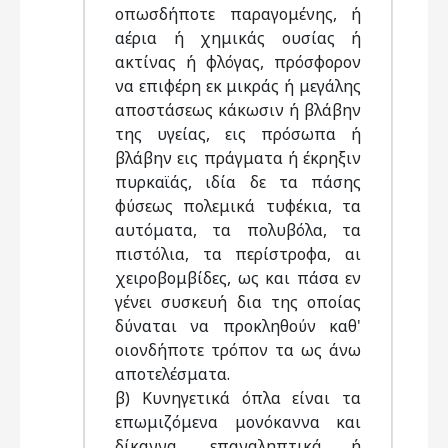
οπωσδήποτε παραγομένης, ή
αέρια ή χημικάς ουσίας ή
ακτίνας ή φλόγας, πρόσφορον
να επιφέρη εκ μικράς ή μεγάλης
αποστάσεως κάκωσιν ή βλάβην
της υγείας, εις πρόσωπα ή
βλάβην εις πράγματα ή έκρηξιν
πυρκαϊάς, ιδία δε τα πάσης
φύσεως πολεμικά τυφέκια, τα
αυτόματα, τα πολυβόλα, τα
πιστόλια, τα περίστροφα, αι
χειροβομβίδες, ως και πάσα εν
γένει συσκευή δια της οποίας
δύναται να προκληθούν καθ'
οιονδήποτε τρόπον τα ως άνω
αποτελέσματα.
β) Κυνηγετικά όπλα είναι τα
επωμιζόμενα μονόκαννα και
δίκαννα, επαναληπτικά ή