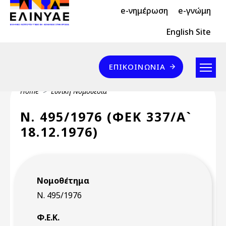
Header Top 2
Skip to main content
e-νημέρωση
e-γνώμη
Header Top
English Site
Επικοινωνία
ΕΠΙΚΟΙΝΩΝΊΑ
Breadcrumb
Home
Εθνική Νομοθεσία
Ν. 495/1976 (ΦΕΚ 337/Α`
18.12.1976)
Νομοθέτημα
Ν. 495/1976
Φ.Ε.Κ.