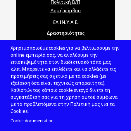
Πολιτική Β/Π
Δομή κόμβου
Main navigation
ΕΛ.ΙΝ.Υ.Α.Ε.
Δραστηριότητες
Θέματα ΥΑΕ
Χρησιμοποιούμε cookies για να βελτιώσουμε την
Νομοθεσία
online εμπειρία σας, να αναλύουμε την
επισκεψιμότητα στον διαδικτυακό τόπο μας
Εκδόσεις
κ.λπ. Μπορείτε να επιλέξετε και να αλλάξετε τις
προτιμήσεις σας σχετικά με τα cookies (με
Νέα - Εκδηλώσεις
εξαίρεση όσα είναι τεχνικώς απαραίτητα).
Ακολουθήστε μας
Καθιστώντας κάποιο cookie ενεργό δίνετε τη
συγκατάθεσή σας για τη χρήση αυτού σύμφωνα
με τα προβλεπόμενα στην Πολιτική μας για τα
Cookies.
Cookie documentation