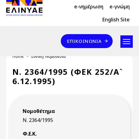
Header Top 2
Skip to main content
e-νημέρωση
e-γνώμη
Header Top
English Site
Επικοινωνία
ΕΠΙΚΟΙΝΩΝΊΑ
Breadcrumb
Home
Εθνική Νομοθεσία
Ν. 2364/1995 (ΦΕΚ 252/Α`
6.12.1995)
Νομοθέτημα
Ν. 2364/1995
Φ.Ε.Κ.