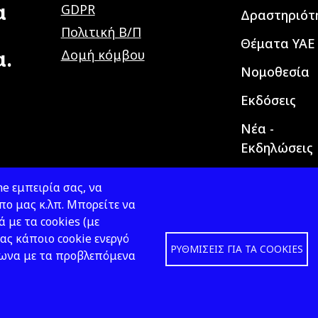
α
GDPR
Δραστηριότ
Πολιτική Β/Π
Θέματα ΥΑΕ
α.
Δομή κόμβου
Νομοθεσία
Εκδόσεις
Νέα -
Εκδηλώσεις
e εμπειρία σας, να
ο μας κ.λπ. Μπορείτε να
ά με τα cookies (με
ας κάποιο cookie ενεργό
ΡΥΘΜΊΣΕΙΣ ΓΙΑ ΤΑ COOKIES
φωνα με τα προβλεπόμενα
Design &