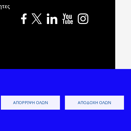
ητες
ΑΠΌΡΡΙΨΗ ΌΛΩΝ
ΑΠΟΔΟΧΉ ΌΛΩΝ
 Development by