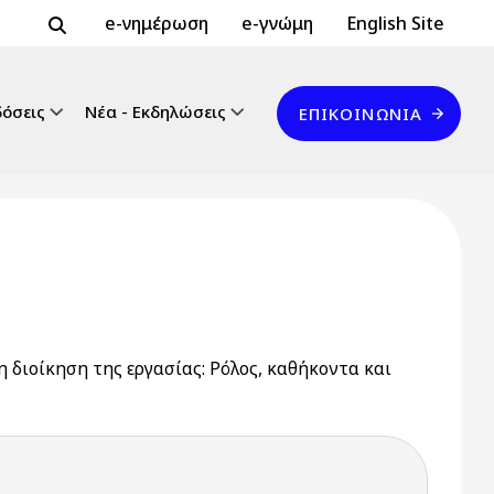
Header Top 2
Header Top
e-νημέρωση
e-γνώμη
English Site
Επικοινωνία
δόσεις
Νέα - Εκδηλώσεις
ΕΠΙΚΟΙΝΩΝΊΑ
 διοίκηση της εργασίας: Ρόλος, καθήκοντα και