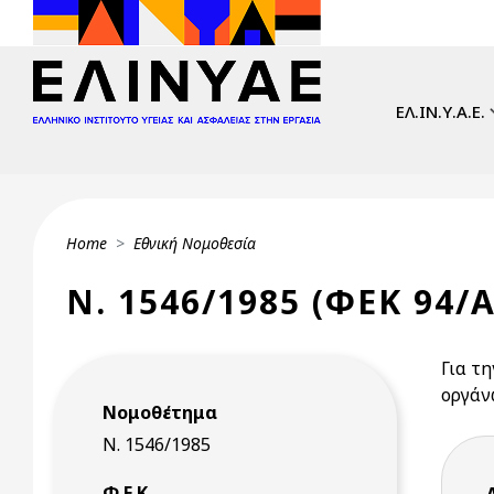
Skip to main content
Main navi
ΕΛ.ΙΝ.Υ.Α.Ε.
Breadcrumb
Home
Εθνική Νομοθεσία
Ν. 1546/1985 (ΦΕΚ 94/Α
Για τ
οργά
Νομοθέτημα
Ν. 1546/1985
Φ.Ε.Κ.