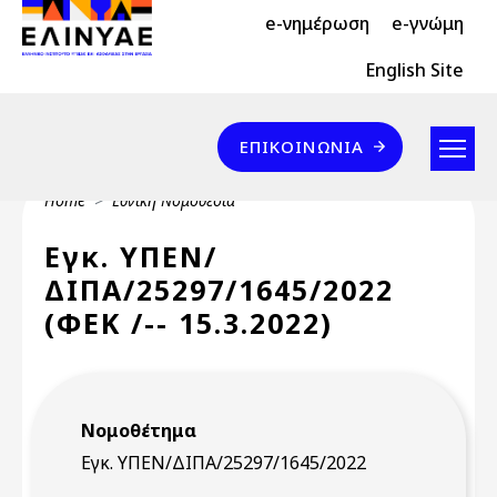
Header Top 2
Skip to main content
e-νημέρωση
e-γνώμη
Header Top
English Site
Επικοινωνία
ΕΠΙΚΟΙΝΩΝΊΑ
Breadcrumb
Home
Εθνική Νομοθεσία
Εγκ. ΥΠΕΝ/
ΔΙΠΑ/25297/1645/2022
(ΦΕΚ /-- 15.3.2022)
Νομοθέτημα
Εγκ. ΥΠΕΝ/ΔΙΠΑ/25297/1645/2022