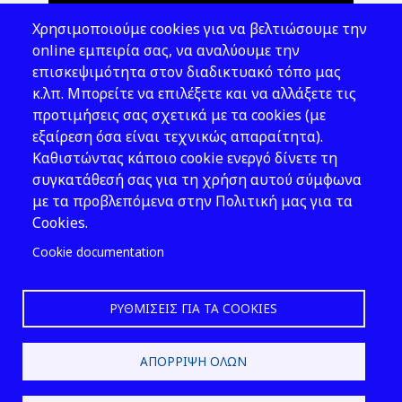
Θέματα ΥΑΕ
Χρησιμοποιούμε cookies για να βελτιώσουμε την
Νομοθεσία
online εμπειρία σας, να αναλύουμε την
επισκεψιμότητα στον διαδικτυακό τόπο μας
Εκδόσεις
κ.λπ. Μπορείτε να επιλέξετε και να αλλάξετε τις
προτιμήσεις σας σχετικά με τα cookies (με
Νέα - Εκδηλώσεις
εξαίρεση όσα είναι τεχνικώς απαραίτητα).
Ακολουθήστε μας
Καθιστώντας κάποιο cookie ενεργό δίνετε τη
συγκατάθεσή σας για τη χρήση αυτού σύμφωνα
με τα προβλεπόμενα στην Πολιτική μας για τα
Cookies.
Cookie documentation
ΡΥΘΜΊΣΕΙΣ ΓΙΑ ΤΑ COOKIES
2026 © ΕΛ.ΙΝ.Υ.Α.Ε.
ΑΠΌΡΡΙΨΗ ΌΛΩΝ
Design & Development by