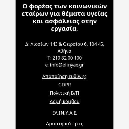
Ο φορέας των κοινωνικών
εταίρων για θέματα υγείας
και ασφάλειας στην
εργασία.
Δ: Λιοσίων 143 & Θειρσίου 6, 104 45,
Αθήνα
T: 210 82 00 100
e: info@elinyae.gr
Αποποίηση ευθύνης
GDPR
Πολιτική Β/Π
Δομή κόμβου
Main navigation
ΕΛ.ΙΝ.Υ.Α.Ε.
Δραστηριότητες