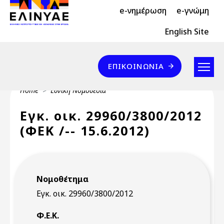
Header Top 2
Skip to main content
e-νημέρωση
e-γνώμη
Header Top
English Site
Επικοινωνία
ΕΠΙΚΟΙΝΩΝΊΑ
Breadcrumb
Home
Εθνική Νομοθεσία
Εγκ. οικ. 29960/3800/2012
(ΦΕΚ /-- 15.6.2012)
Νομοθέτημα
Εγκ. οικ. 29960/3800/2012
Φ.Ε.Κ.