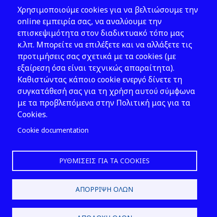
Θέματα ΥΑΕ
Χρησιμοποιούμε cookies για να βελτιώσουμε την
Νομοθεσία
online εμπειρία σας, να αναλύουμε την
επισκεψιμότητα στον διαδικτυακό τόπο μας
Εκδόσεις
κ.λπ. Μπορείτε να επιλέξετε και να αλλάξετε τις
προτιμήσεις σας σχετικά με τα cookies (με
Νέα - Εκδηλώσεις
εξαίρεση όσα είναι τεχνικώς απαραίτητα).
Ακολουθήστε μας
Καθιστώντας κάποιο cookie ενεργό δίνετε τη
συγκατάθεσή σας για τη χρήση αυτού σύμφωνα
με τα προβλεπόμενα στην Πολιτική μας για τα
Cookies.
Cookie documentation
ΡΥΘΜΊΣΕΙΣ ΓΙΑ ΤΑ COOKIES
2026 © ΕΛ.ΙΝ.Υ.Α.Ε.
ΑΠΌΡΡΙΨΗ ΌΛΩΝ
Design & Development by