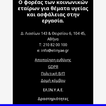
Ο φορέας των κοινωνικών
εταίρων για θέματα υγείας
και ασφάλειας στην
εργασία.
Δ: Λιοσίων 143 & Θειρσίου 6, 104 45,
Αθήνα
T: 210 82 00 100
e: info@elinyae.gr
Αποποίηση ευθύνης
GDPR
Πολιτική Β/Π
Δομή κόμβου
Main navigation
ΕΛ.ΙΝ.Υ.Α.Ε.
Δραστηριότητες