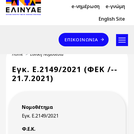
Header Top 2
Skip to main content
e-νημέρωση
e-γνώμη
Header Top
English Site
Επικοινωνία
ΕΠΙΚΟΙΝΩΝΊΑ
Breadcrumb
Home
Εθνική Νομοθεσία
Εγκ. Ε.2149/2021 (ΦΕΚ /--
21.7.2021)
Νομοθέτημα
Εγκ. Ε.2149/2021
Φ.Ε.Κ.