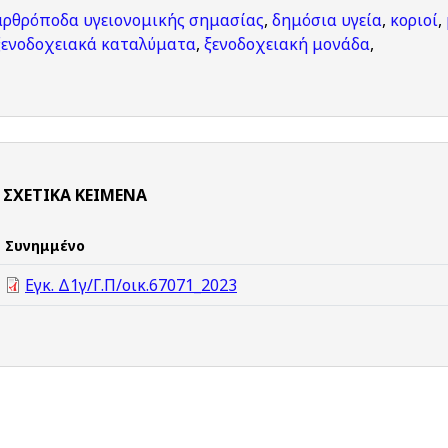
αρθρόποδα υγειονομικής σημασίας
,
δημόσια υγεία
,
κοριοί
,
ξενοδοχειακά καταλύματα
,
ξενοδοχειακή μονάδα
,
ΣΧΕΤΙΚΆ ΚΕΊΜΕΝΑ
Συνημμένο
Εγκ. Δ1γ/Γ.Π/οικ.67071_2023