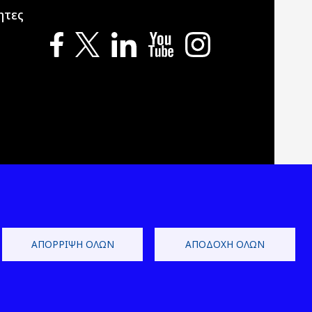
ητες
ΑΠΌΡΡΙΨΗ ΌΛΩΝ
ΑΠΟΔΟΧΉ ΌΛΩΝ
 Development by