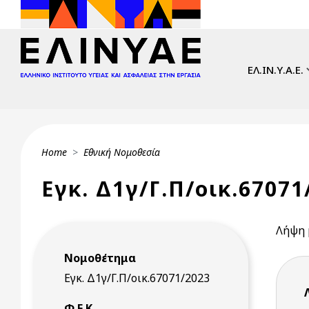
Skip to main content
Main navi
ΕΛ.ΙΝ.Υ.Α.Ε.
Breadcrumb
Home
Εθνική Νομοθεσία
Εγκ. Δ1γ/Γ.Π/οικ.67071/
Λήψη 
Νομοθέτημα
Εγκ. Δ1γ/Γ.Π/οικ.67071/2023
Φ.Ε.Κ.