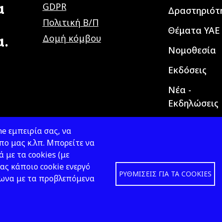
α
GDPR
Δραστηριότ
Πολιτική Β/Π
Θέματα ΥΑΕ
α.
Δομή κόμβου
Νομοθεσία
Εκδόσεις
Νέα -
Εκδηλώσεις
e εμπειρία σας, να
ο μας κ.λπ. Μπορείτε να
ά με τα cookies (με
ας κάποιο cookie ενεργό
ΡΥΘΜΊΣΕΙΣ ΓΙΑ ΤΑ COOKIES
φωνα με τα προβλεπόμενα
Design &