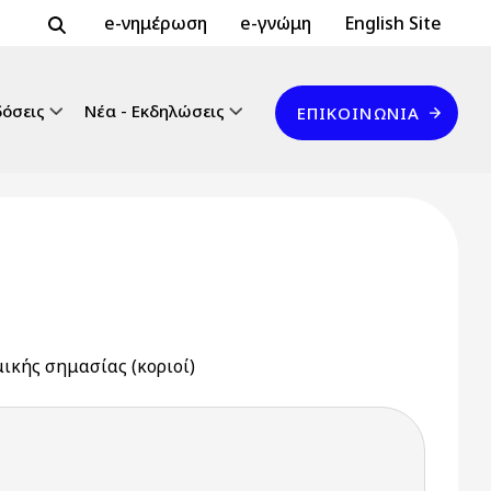
Header Top 2
Header Top
e-νημέρωση
e-γνώμη
English Site
Επικοινωνία
δόσεις
Νέα - Εκδηλώσεις
ΕΠΙΚΟΙΝΩΝΊΑ
κής σημασίας (κοριοί)