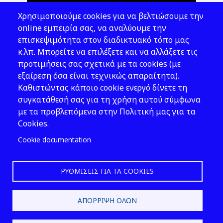
Θέματα ΥΑΕ
Χρησιμοποιούμε cookies για να βελτιώσουμε την
Νομοθεσία
online εμπειρία σας, να αναλύουμε την
επισκεψιμότητα στον διαδικτυακό τόπο μας
Εκδόσεις
κ.λπ. Μπορείτε να επιλέξετε και να αλλάξετε τις
προτιμήσεις σας σχετικά με τα cookies (με
Νέα - Εκδηλώσεις
εξαίρεση όσα είναι τεχνικώς απαραίτητα).
Ακολουθήστε μας
Καθιστώντας κάποιο cookie ενεργό δίνετε τη
συγκατάθεσή σας για τη χρήση αυτού σύμφωνα
με τα προβλεπόμενα στην Πολιτική μας για τα
Cookies.
Cookie documentation
ΡΥΘΜΊΣΕΙΣ ΓΙΑ ΤΑ COOKIES
2026 © ΕΛ.ΙΝ.Υ.Α.Ε.
ΑΠΌΡΡΙΨΗ ΌΛΩΝ
Design & Development by