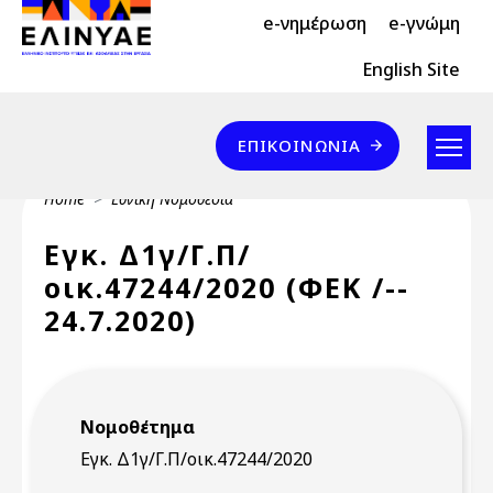
Header Top 2
Skip to main content
e-νημέρωση
e-γνώμη
Header Top
English Site
Επικοινωνία
ΕΠΙΚΟΙΝΩΝΊΑ
Breadcrumb
Home
Εθνική Νομοθεσία
Εγκ. Δ1γ/Γ.Π/
οικ.47244/2020 (ΦΕΚ /--
24.7.2020)
Νομοθέτημα
Εγκ. Δ1γ/Γ.Π/οικ.47244/2020