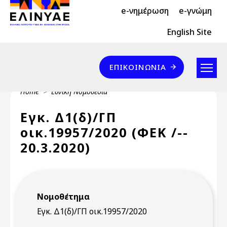
Header Top 2
Skip to main content
e-νημέρωση
e-γνώμη
Header Top
English Site
Επικοινωνία
ΕΠΙΚΟΙΝΩΝΊΑ
Breadcrumb
Home
Εθνική Νομοθεσία
Εγκ. Δ1(δ)/ΓΠ
οικ.19957/2020 (ΦΕΚ /--
20.3.2020)
Νομοθέτημα
Εγκ. Δ1(δ)/ΓΠ οικ.19957/2020