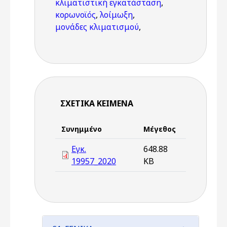
κλιματιστική εγκατάσταση
,
κορωνοϊός
,
λοίμωξη
,
μονάδες κλιματισμού
,
ΣΧΕΤΙΚΆ ΚΕΊΜΕΝΑ
Συνημμένο
Μέγεθος
Εγκ.
648.88
19957_2020
KB