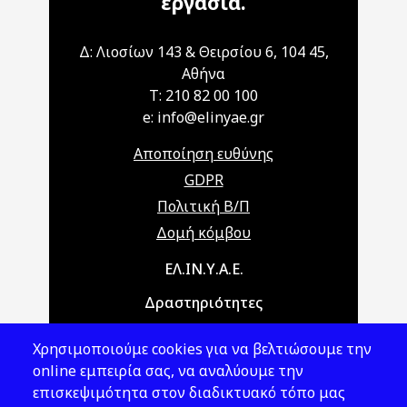
εργασία.
Δ: Λιοσίων 143 & Θειρσίου 6, 104 45,
Αθήνα
T: 210 82 00 100
e: info@elinyae.gr
Αποποίηση ευθύνης
GDPR
Πολιτική Β/Π
Δομή κόμβου
Main navigation
ΕΛ.ΙΝ.Υ.Α.Ε.
Δραστηριότητες
Θέματα ΥΑΕ
Χρησιμοποιούμε cookies για να βελτιώσουμε την
Νομοθεσία
online εμπειρία σας, να αναλύουμε την
επισκεψιμότητα στον διαδικτυακό τόπο μας
Εκδόσεις