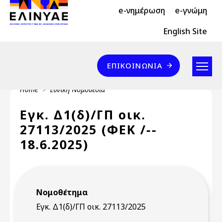
Header Top 2
Skip to main content
e-νημέρωση
e-γνώμη
Header Top
English Site
Επικοινωνία
ΕΠΙΚΟΙΝΩΝΊΑ
Breadcrumb
Home
Εθνική Νομοθεσία
Εγκ. Δ1(δ)/ΓΠ οικ.
27113/2025 (ΦΕΚ /--
18.6.2025)
Νομοθέτημα
Εγκ. Δ1(δ)/ΓΠ οικ. 27113/2025