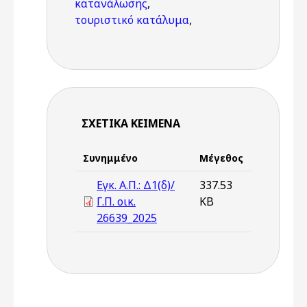
κατανάλωσης
,
τουριστικό κατάλυμα
,
ΣΧΕΤΙΚΆ ΚΕΊΜΕΝΑ
Συνημμένο
Μέγεθος
Εγκ. Α.Π.: Δ1(δ)/
337.53
Γ.Π. οικ.
KB
26639_2025