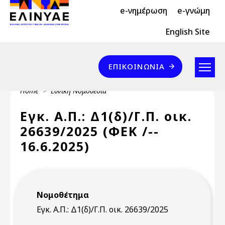
Header Top 2
Skip to main content
e-νημέρωση
e-γνώμη
Header Top
English Site
Επικοινωνία
ΕΠΙΚΟΙΝΩΝΊΑ
Breadcrumb
Home
Εθνική Νομοθεσία
Εγκ. Α.Π.: Δ1(δ)/Γ.Π. οικ.
26639/2025 (ΦΕΚ /--
16.6.2025)
Νομοθέτημα
Εγκ. Α.Π.: Δ1(δ)/Γ.Π. οικ. 26639/2025