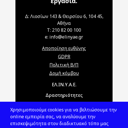
εργασία.
Δ: Λιοσίων 143 & Θειρσίου 6, 104 45,
Αθήνα
T: 210 82 00 100
e: info@elinyae.gr
Αποποίηση ευθύνης
GDPR
Πολιτική Β/Π
Δομή κόμβου
Main navigation
ΕΛ.ΙΝ.Υ.Α.Ε.
Δραστηριότητες
Θέματα ΥΑΕ
Χρησιμοποιούμε cookies για να βελτιώσουμε την
Νομοθεσία
online εμπειρία σας, να αναλύουμε την
επισκεψιμότητα στον διαδικτυακό τόπο μας
Εκδόσεις