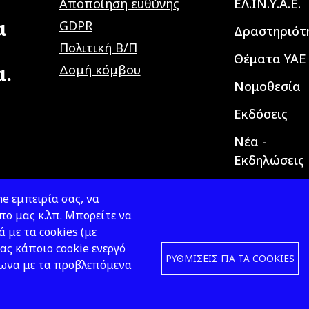
Main navig
Αποποίηση ευθύνης
ΕΛ.ΙΝ.Υ.Α.Ε.
α
GDPR
Δραστηριότ
Πολιτική Β/Π
Θέματα ΥΑΕ
α.
Δομή κόμβου
Νομοθεσία
Εκδόσεις
Νέα -
Εκδηλώσεις
e εμπειρία σας, να
ο μας κ.λπ. Μπορείτε να
ά με τα cookies (με
ας κάποιο cookie ενεργό
ΡΥΘΜΊΣΕΙΣ ΓΙΑ ΤΑ COOKIES
φωνα με τα προβλεπόμενα
Design &