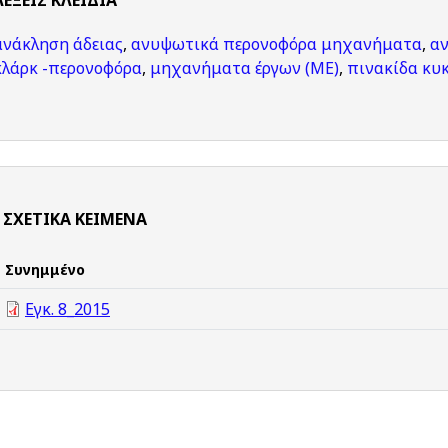
ΛΈΞΕΙΣ KΛΕΙΔΙΆ
ανάκληση άδειας
,
ανυψωτικά περονοφόρα μηχανήματα
,
α
κλάρκ -περονοφόρα
,
μηχανήματα έργων (ΜΕ)
,
πινακίδα κυ
ΣΧΕΤΙΚΆ ΚΕΊΜΕΝΑ
Συνημμένο
Εγκ. 8_2015