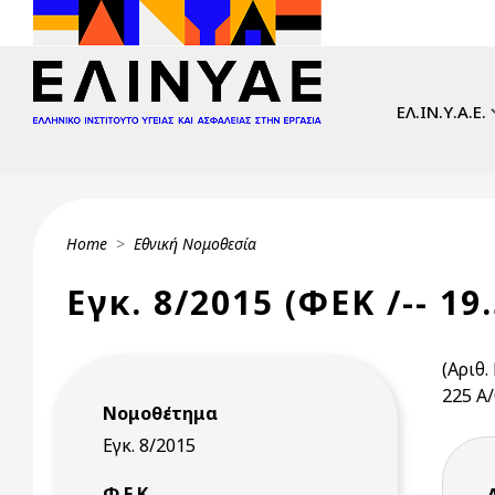
Skip to main content
Main navi
ΕΛ.ΙΝ.Υ.Α.Ε.
Breadcrumb
Home
Εθνική Νομοθεσία
Εγκ. 8/2015 (ΦΕΚ /-- 19
(Αριθ.
225 Α/
Νομοθέτημα
Εγκ. 8/2015
Φ.Ε.Κ.