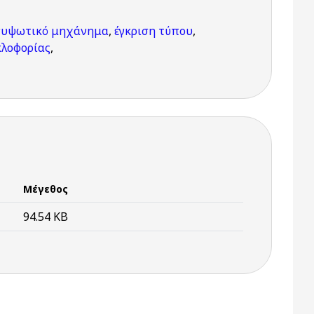
νυψωτικό μηχάνημα
,
έγκριση τύπου
,
κλοφορίας
,
Μέγεθος
94.54 KB