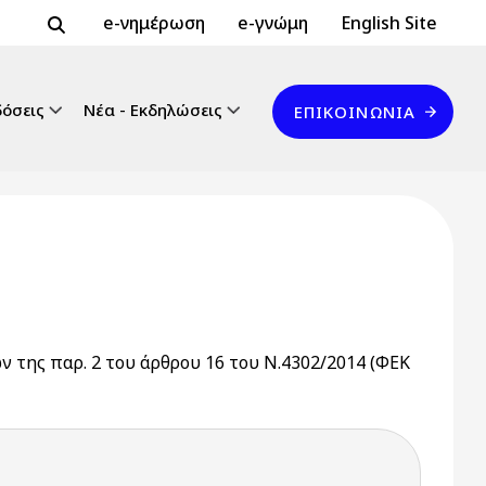
Header Top 2
Header Top
e-νημέρωση
e-γνώμη
English Site
Επικοινωνία
δόσεις
Νέα - Εκδηλώσεις
ΕΠΙΚΟΙΝΩΝΊΑ
εων της παρ. 2 του άρθρου 16 του Ν.4302/2014 (ΦΕΚ