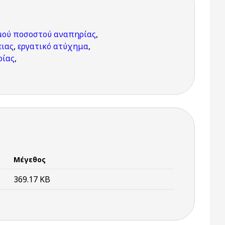
σμού ποσοστού αναπηρίας
,
ειας
,
εργατικό ατύχημα
,
ρίας
,
Μέγεθος
369.17 KB