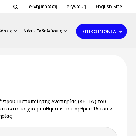
Header Top 2
Header Top
e-νημέρωση
e-γνώμη
English Site
Επικοινωνία
δόσεις
Νέα - Εκδηλώσεις
ΕΠΙΚΟΙΝΩΝΊΑ
έντρου Πιστοποίησης Αναπηρίας (ΚΕ.Π.Α.) του
και αντιστοίχιση παθήσεων του άρθρου 16 του ν.
ηρίας