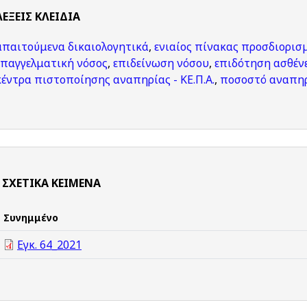
ΛΈΞΕΙΣ KΛΕΙΔΙΆ
απαιτούμενα δικαιολογητικά
,
ενιαίος πίνακας προσδιορι
επαγγελματική νόσος
,
επιδείνωση νόσου
,
επιδότηση ασθέν
κέντρα πιστοποίησης αναπηρίας - ΚΕ.Π.Α.
,
ποσοστό αναπη
ΣΧΕΤΙΚΆ ΚΕΊΜΕΝΑ
Συνημμένο
Εγκ. 64_2021