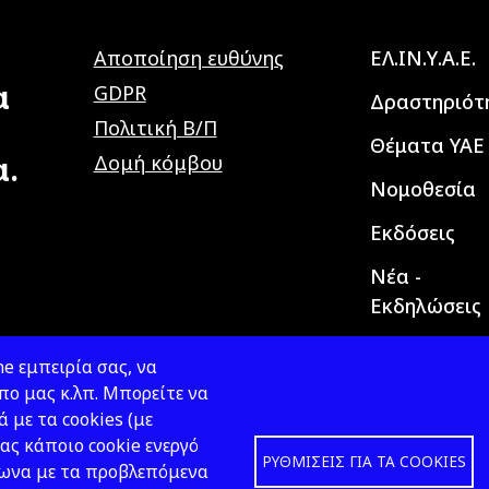
Main navig
Αποποίηση ευθύνης
ΕΛ.ΙΝ.Υ.Α.Ε.
α
GDPR
Δραστηριότ
Πολιτική Β/Π
Θέματα ΥΑΕ
α.
Δομή κόμβου
Νομοθεσία
Εκδόσεις
Νέα -
Εκδηλώσεις
e εμπειρία σας, να
ο μας κ.λπ. Μπορείτε να
ά με τα cookies (με
ας κάποιο cookie ενεργό
ΡΥΘΜΊΣΕΙΣ ΓΙΑ ΤΑ COOKIES
φωνα με τα προβλεπόμενα