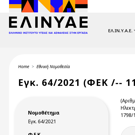
Skip to main content
Main navi
ΕΛ.ΙΝ.Υ.Α.Ε.
Breadcrumb
Home
Εθνική Νομοθεσία
Εγκ. 64/2021 (ΦΕΚ /-- 1
(Αριθ
Ηλεκτ
Νομοθέτημα
1798/
Εγκ. 64/2021
Φ.Ε.Κ.