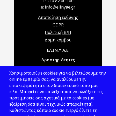
T: 210 82 00 100
e: info@elinyae.gr
Αποποίηση ευθύνης
GDPR
Πολιτική Β/Π
Δομή κόμβου
Main navigation
ΕΛ.ΙΝ.Υ.Α.Ε.
Δραστηριότητες
Θέματα ΥΑΕ
Χρησιμοποιούμε cookies για να βελτιώσουμε την
Νομοθεσία
online εμπειρία σας, να αναλύουμε την
επισκεψιμότητα στον διαδικτυακό τόπο μας
Εκδόσεις
κ.λπ. Μπορείτε να επιλέξετε και να αλλάξετε τις
προτιμήσεις σας σχετικά με τα cookies (με
Νέα - Εκδηλώσεις
εξαίρεση όσα είναι τεχνικώς απαραίτητα).
Ακολουθήστε μας
Καθιστώντας κάποιο cookie ενεργό δίνετε τη