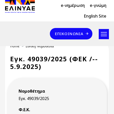
Header Top 2
Skip to main content
e-νημέρωση
e-γνώμη
Header Top
English Site
Επικοινωνία
ΕΠΙΚΟΙΝΩΝΊΑ
Breadcrumb
Home
Εθνική Νομοθεσία
Εγκ. 49039/2025 (ΦΕΚ /--
5.9.2025)
Νομοθέτημα
Εγκ. 49039/2025
Φ.Ε.Κ.