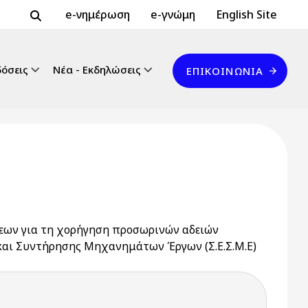
Header Top 2
Header Top
e-νημέρωση
e-γνώμη
English Site
Επικοινωνία
δόσεις
Νέα - Εκδηλώσεις
ΕΠΙΚΟΙΝΩΝΊΑ
έσεων για τη χορήγηση προσωρινών αδειών
 και Συντήρησης Μηχανημάτων Έργων (Σ.Ε.Σ.Μ.Ε)