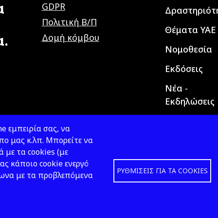
α
GDPR
Δραστηριότ
Πολιτική Β/Π
Θέματα ΥΑΕ
α.
Δομή κόμβου
Νομοθεσία
Εκδόσεις
Νέα -
Εκδηλώσεις
e εμπειρία σας, να
ο μας κ.λπ. Μπορείτε να
ά με τα cookies (με
ας κάποιο cookie ενεργό
ΡΥΘΜΊΣΕΙΣ ΓΙΑ ΤΑ COOKIES
φωνα με τα προβλεπόμενα
Design &