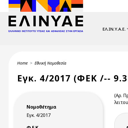
Skip to main content
Main navi
ΕΛ.ΙΝ.Υ.Α.Ε.
Breadcrumb
Home
Εθνική Νομοθεσία
Εγκ. 4/2017 (ΦΕΚ /-- 9.3
(Αρ. 
λειτο
Νομοθέτημα
Εγκ. 4/2017
Φ.Ε.Κ.