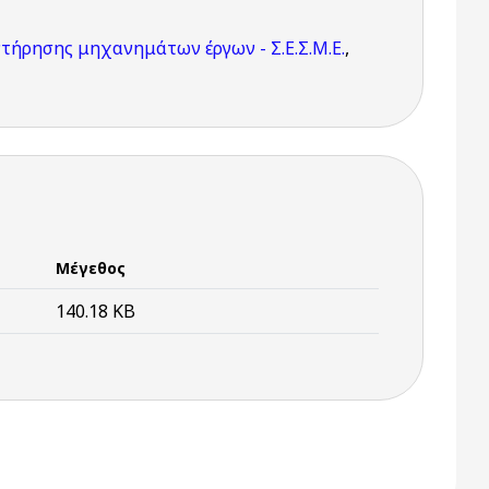
ντήρησης μηχανημάτων έργων - Σ.Ε.Σ.Μ.Ε.
,
Μέγεθος
140.18 KB