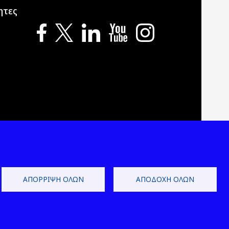
ητες
ΑΠΌΡΡΙΨΗ ΌΛΩΝ
ΑΠΟΔΟΧΉ ΌΛΩΝ
 Development by