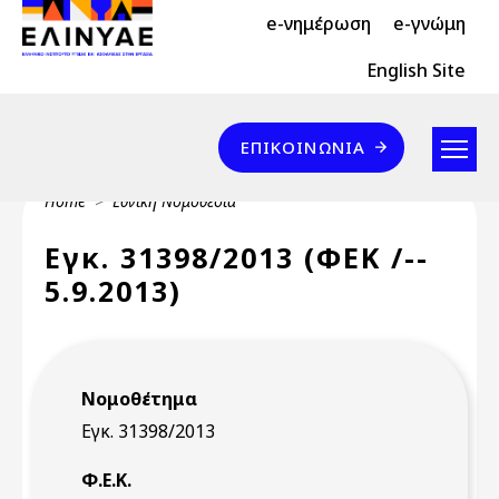
Header Top 2
Skip to main content
e-νημέρωση
e-γνώμη
Header Top
English Site
Επικοινωνία
ΕΠΙΚΟΙΝΩΝΊΑ
Breadcrumb
Home
Εθνική Νομοθεσία
Εγκ. 31398/2013 (ΦΕΚ /--
5.9.2013)
Νομοθέτημα
Εγκ. 31398/2013
Φ.Ε.Κ.