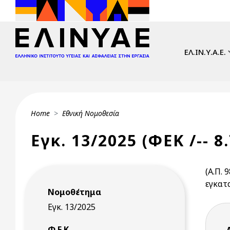
Skip to main content
Main navi
ΕΛ.ΙΝ.Υ.Α.Ε.
Breadcrumb
Home
Εθνική Νομοθεσία
Εγκ. 13/2025 (ΦΕΚ /-- 8
(Α.Π.
εγκατ
Νομοθέτημα
Εγκ. 13/2025
Φ.Ε.Κ.