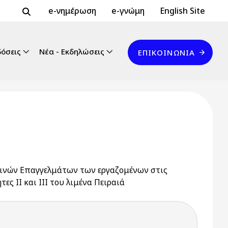
Header Top 2
Header Top
e-νημέρωση
e-γνώμη
English Site
Επικοινωνία
δόσεις
Νέα - Εκδηλώσεις
ΕΠΙΚΟΙΝΩΝΊΑ
ιεινών Επαγγελμάτων των εργαζομένων στις
 ΙΙ και ΙΙΙ του λιμένα Πειραιά