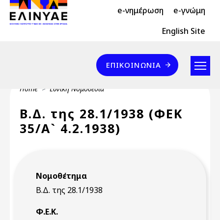
Header Top 2
Skip to main content
e-νημέρωση
e-γνώμη
Header Top
English Site
Επικοινωνία
ΕΠΙΚΟΙΝΩΝΊΑ
Breadcrumb
Home
Εθνική Νομοθεσία
Β.Δ. της 28.1/1938 (ΦΕΚ
35/Α` 4.2.1938)
Νομοθέτημα
Β.Δ. της 28.1/1938
Φ.Ε.Κ.