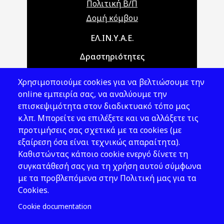
Πολιτική Β/Π
Δομή κόμβου
Main navigation
ΕΛ.ΙΝ.Υ.Α.Ε.
Δραστηριότητες
Θέματα ΥΑΕ
Χρησιμοποιούμε cookies για να βελτιώσουμε την
Νομοθεσία
online εμπειρία σας, να αναλύουμε την
επισκεψιμότητα στον διαδικτυακό τόπο μας
Εκδόσεις
κ.λπ. Μπορείτε να επιλέξετε και να αλλάξετε τις
προτιμήσεις σας σχετικά με τα cookies (με
Νέα - Εκδηλώσεις
εξαίρεση όσα είναι τεχνικώς απαραίτητα).
Ακολουθήστε μας
Καθιστώντας κάποιο cookie ενεργό δίνετε τη
συγκατάθεσή σας για τη χρήση αυτού σύμφωνα
με τα προβλεπόμενα στην Πολιτική μας για τα
Cookies.
Cookie documentation