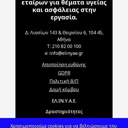
εταίρων για θέματα υγείας
και ασφάλειας στην
εργασία.
Δ: Λιοσίων 143 & Θειρσίου 6, 104 45,
Αθήνα
T: 210 82 00 100
e: info@elinyae.gr
Αποποίηση ευθύνης
GDPR
Πολιτική Β/Π
Δομή κόμβου
Main navigation
ΕΛ.ΙΝ.Υ.Α.Ε.
Δραστηριότητες
Θέματα ΥΑΕ
Χρησιμοποιούμε cookies για να βελτιώσουμε την