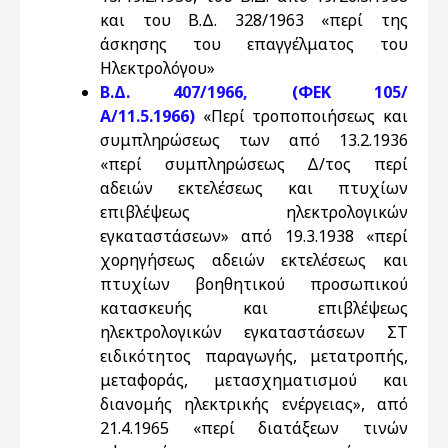
και του Β.Δ. 328/1963 «περί της
άσκησης του επαγγέλματος του
Ηλεκτρολόγου»
Β.Δ. 407/1966, (ΦΕΚ 105/
Α/11.5.1966)
«Περί τροποποιήσεως και
συμπληρώσεως των από 13.2.1936
«περί συμπληρώσεως Δ/τος περί
αδειών εκτελέσεως και πτυχίων
επιβλέψεως ηλεκτρολογικών
εγκαταστάσεων» από 19.3.1938 «περί
χορηγήσεως αδειών εκτελέσεως και
πτυχίων βοηθητικού προσωπικού
κατασκευής και επιβλέψεως
ηλεκτρολογικών εγκαταστάσεων ΣΤ
ειδικότητος παραγωγής, μετατροπής,
μεταφοράς, μετασχηματισμού και
διανομής ηλεκτρικής ενέργειας», από
21.4.1965 «περί διατάξεων τινών