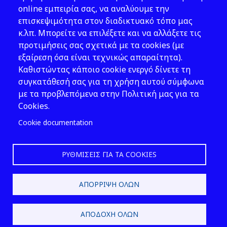
Νομοθεσία
online εμπειρία σας, να αναλύουμε την
επισκεψιμότητα στον διαδικτυακό τόπο μας
Εκδόσεις
κ.λπ. Μπορείτε να επιλέξετε και να αλλάξετε τις
προτιμήσεις σας σχετικά με τα cookies (με
Νέα - Εκδηλώσεις
εξαίρεση όσα είναι τεχνικώς απαραίτητα).
Ακολουθήστε μας
Καθιστώντας κάποιο cookie ενεργό δίνετε τη
συγκατάθεσή σας για τη χρήση αυτού σύμφωνα
με τα προβλεπόμενα στην Πολιτική μας για τα
Cookies.
Cookie documentation
ΡΥΘΜΊΣΕΙΣ ΓΙΑ ΤΑ COOKIES
2026 © ΕΛ.ΙΝ.Υ.Α.Ε.
ΑΠΌΡΡΙΨΗ ΌΛΩΝ
Design & Development by
ΑΠΟΔΟΧΉ ΌΛΩΝ