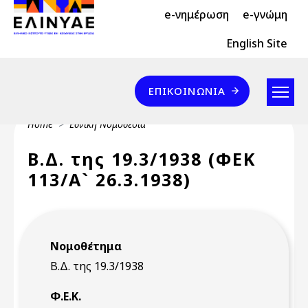
Header Top 2
Skip to main content
e-νημέρωση
e-γνώμη
Header Top
English Site
Επικοινωνία
ΕΠΙΚΟΙΝΩΝΊΑ
Breadcrumb
Home
Εθνική Νομοθεσία
Β.Δ. της 19.3/1938 (ΦΕΚ
113/Α` 26.3.1938)
Νομοθέτημα
Β.Δ. της 19.3/1938
Φ.Ε.Κ.