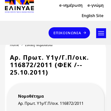
Header Top 2
Skip to main content
e-νημέρωση
e-γνώμη
Header Top
English Site
Επικοινωνία
ΕΠΙΚΟΙΝΩΝΊΑ
Breadcrumb
Home
Εθνική Νομοθεσία
Αρ. Πρωτ. Υ1γ/Γ.Π/οικ.
116872/2011 (ΦΕΚ /--
25.10.2011)
Νομοθέτημα
Αρ. Πρωτ. Υ1γ/Γ.Π/οικ. 116872/2011