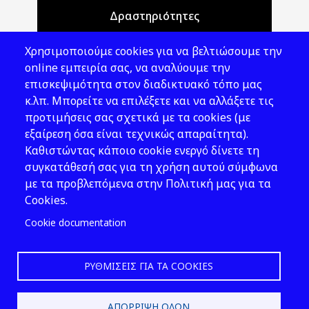
Δραστηριότητες
Θέματα ΥΑΕ
Χρησιμοποιούμε cookies για να βελτιώσουμε την
Νομοθεσία
online εμπειρία σας, να αναλύουμε την
επισκεψιμότητα στον διαδικτυακό τόπο μας
Εκδόσεις
κ.λπ. Μπορείτε να επιλέξετε και να αλλάξετε τις
προτιμήσεις σας σχετικά με τα cookies (με
Νέα - Εκδηλώσεις
εξαίρεση όσα είναι τεχνικώς απαραίτητα).
Ακολουθήστε μας
Καθιστώντας κάποιο cookie ενεργό δίνετε τη
συγκατάθεσή σας για τη χρήση αυτού σύμφωνα
με τα προβλεπόμενα στην Πολιτική μας για τα
Cookies.
Cookie documentation
ΡΥΘΜΊΣΕΙΣ ΓΙΑ ΤΑ COOKIES
2026 © ΕΛ.ΙΝ.Υ.Α.Ε.
ΑΠΌΡΡΙΨΗ ΌΛΩΝ