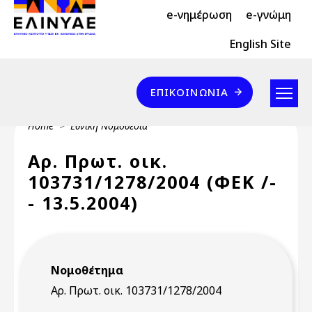
Header Top 2
Skip to main content
e-νημέρωση
e-γνώμη
Header Top
English Site
Επικοινωνία
ΕΠΙΚΟΙΝΩΝΊΑ
Breadcrumb
Home
Εθνική Νομοθεσία
Αρ. Πρωτ. οικ.
103731/1278/2004 (ΦΕΚ /-
- 13.5.2004)
Νομοθέτημα
Αρ. Πρωτ. οικ. 103731/1278/2004