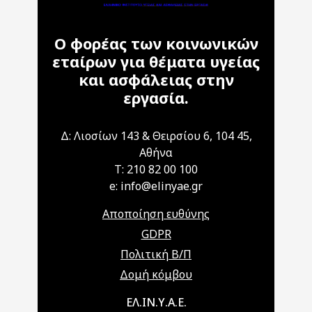
Ο φορέας των κοινωνικών
εταίρων για θέματα υγείας
και ασφάλειας στην
εργασία.
Δ: Λιοσίων 143 & Θειρσίου 6, 104 45,
Αθήνα
T: 210 82 00 100
e: info@elinyae.gr
Αποποίηση ευθύνης
GDPR
Πολιτική Β/Π
Δομή κόμβου
Main navigation
ΕΛ.ΙΝ.Υ.Α.Ε.