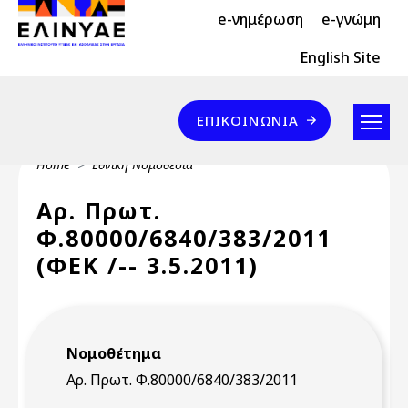
Header Top 2
Skip to main content
e-νημέρωση
e-γνώμη
Header Top
English Site
Επικοινωνία
ΕΠΙΚΟΙΝΩΝΊΑ
Breadcrumb
Home
Εθνική Νομοθεσία
Αρ. Πρωτ.
Φ.80000/6840/383/2011
(ΦΕΚ /-- 3.5.2011)
Νομοθέτημα
Αρ. Πρωτ. Φ.80000/6840/383/2011