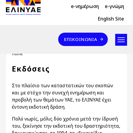
Header Top 2
Skip to main content
e-νημέρωση
e-γνώμη
Header Top
English Site
Επικοινωνία
ΕΠΙΚΟΙΝΩΝΊΑ
Breadcrumb
Home
Εκδόσεις
Στο πλαίσιο των καταστατικών του σκοπών
και με στόχο την συνεχή ενημέρωση και
προβολή των θεμάτων ΥΑΕ, το ΕΛΙΝΥΑΕ έχει
έντονη εκδοτική δράση.
Πολύ νωρίς, μόλις δύο χρόνια μετά την ίδρυσή
του, ξεκίνησε την εκδοτική του δραστηριότητα,