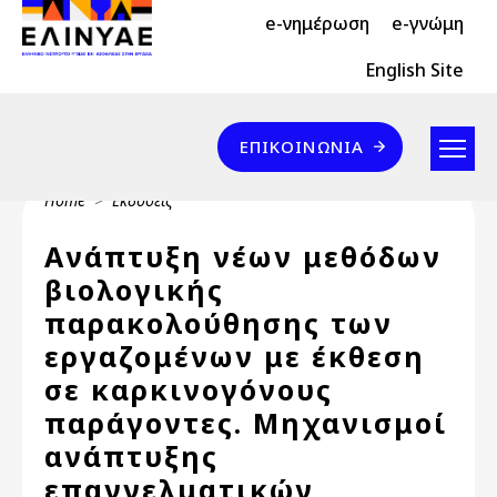
Header Top 2
Skip to main content
e-νημέρωση
e-γνώμη
Header Top
English Site
Επικοινωνία
ΕΠΙΚΟΙΝΩΝΊΑ
Breadcrumb
Home
Εκδόσεις
Ανάπτυξη νέων μεθόδων
βιολογικής
παρακολούθησης των
εργαζομένων με έκθεση
σε καρκινογόνους
παράγοντες. Μηχανισμοί
ανάπτυξης
επαγγελματικών