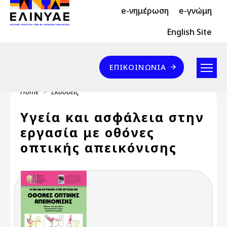
Header Top 2
Skip to main content
e-νημέρωση
e-γνώμη
Header Top
English Site
Επικοινωνία
ΕΠΙΚΟΙΝΩΝΊΑ
Breadcrumb
Home
Εκδόσεις
Υγεία και ασφάλεια στην
εργασία με οθόνες
οπτικής απεικόνισης