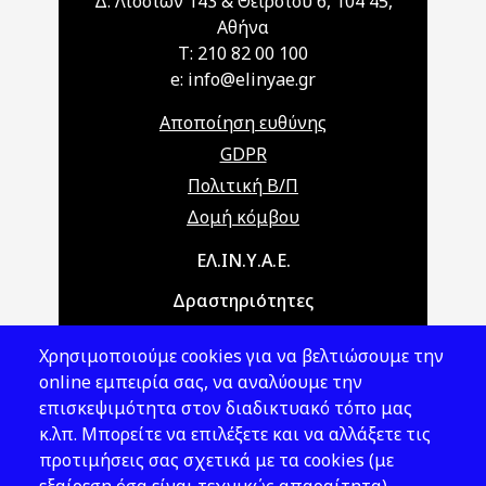
Δ: Λιοσίων 143 & Θειρσίου 6, 104 45,
Αθήνα
T: 210 82 00 100
e: info@elinyae.gr
Αποποίηση ευθύνης
GDPR
Πολιτική Β/Π
Δομή κόμβου
Main navigation
ΕΛ.ΙΝ.Υ.Α.Ε.
Δραστηριότητες
Θέματα ΥΑΕ
Χρησιμοποιούμε cookies για να βελτιώσουμε την
Νομοθεσία
online εμπειρία σας, να αναλύουμε την
επισκεψιμότητα στον διαδικτυακό τόπο μας
Εκδόσεις
κ.λπ. Μπορείτε να επιλέξετε και να αλλάξετε τις
προτιμήσεις σας σχετικά με τα cookies (με
Νέα - Εκδηλώσεις