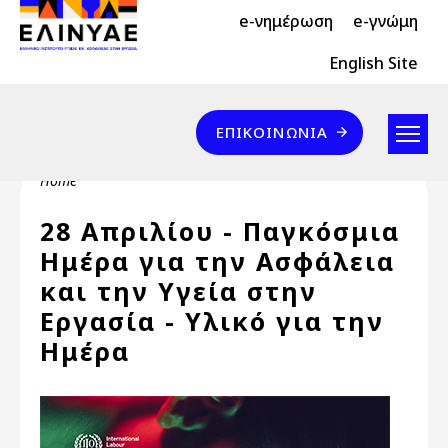
Header Top 2
Skip to main content
e-νημέρωση
e-γνώμη
Header Top
English Site
Επικοινωνία
ΕΠΙΚΟΙΝΩΝΊΑ
Breadcrumb
Home
28 Απριλίου - Παγκόσμια
Ημέρα για την Ασφάλεια
και την Υγεία στην
Εργασία - Υλικό για την
Ημέρα