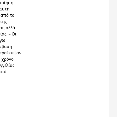
οποίηση
 αυτή
 από το
 της
αι, αλλά
ας. – Οι
όγω
ύμβαση
 προέκυψαν
ν χρόνο
γγελίας
από