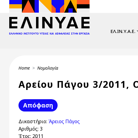
Skip to main content
Main navi
ΕΛ.ΙΝ.Υ.Α.Ε.
Breadcrumb
Home
Νομολογία
Αρείου Πάγου 3/2011, 
Απόφαση
Δικαστήριο:
Άρειος Πάγος
Αριθμός:
3
Έτος:
2011