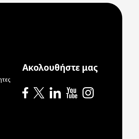
Ακολουθήστε μας
ation
ητες