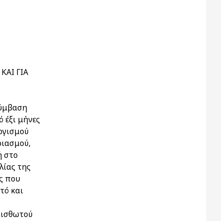
ΚΑΙ ΓΙΑ
σύμβαση
ό έξι μήνες
λογισμού
ριασμού,
ή στο
λίας της
ις που
τό και
μισθωτού