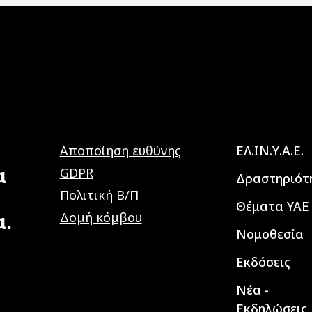
Main navig
Αποποίηση ευθύνης
ΕΛ.ΙΝ.Υ.Α.Ε.
α
GDPR
Δραστηριότ
Πολιτική Β/Π
Θέματα ΥΑΕ
α.
Δομή κόμβου
Νομοθεσία
Εκδόσεις
Νέα -
Εκδηλώσεις