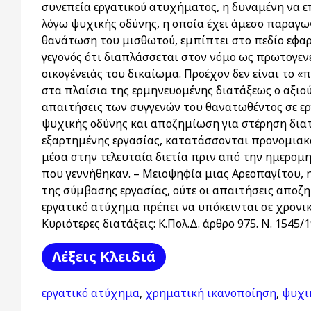
συνεπεία εργατικού ατυχήματος, η δυναμένη να ε
λόγω ψυχικής οδύνης, η οποία έχει άμεσο παραγωγ
θανάτωση του μισθωτού, εμπίπτει στο πεδίο εφαρμ
γεγονός ότι διαπλάσσεται στον νόμο ως πρωτογεν
οικογένειάς του δικαίωμα. Προέχον δεν είναι το 
στα πλαίσια της ερμηνευομένης διατάξεως ο αξιο
απαιτήσεις των συγγενών του θανατωθέντος σε ε
ψυχικής οδύνης και αποζημίωση για στέρηση διατ
εξαρτημένης εργασίας, κατατάσσονται προνομιακά
μέσα στην τελευταία διετία πριν από την ημερομ
που γεννήθηκαν. – Μειοψηφία μιας Αρεοπαγίτου, 
της σύμβασης εργασίας, ούτε οι απαιτήσεις απο
εργατικό ατύχημα πρέπει να υπόκεινται σε χρονικ
Κυριότερες διατάξεις: Κ.Πολ.Δ. άρθρο 975. Ν. 1545/
Λέξεις Kλειδιά
εργατικό ατύχημα
,
χρηματική ικανοποίηση
,
ψυχι