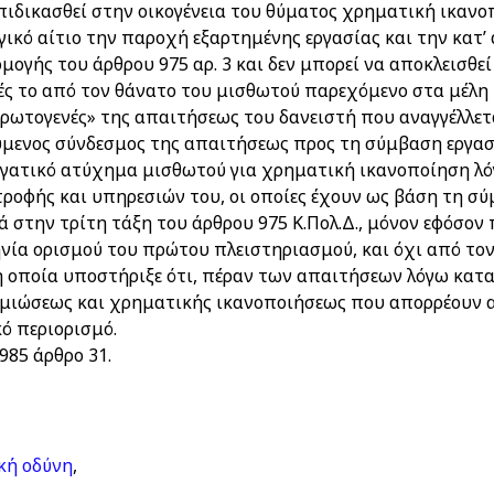
πιδικασθεί στην οικογένεια του θύματος χρηματική ικαν
ικό αίτιο την παροχή εξαρτημένης εργασίας και την κατ’
ογής του άρθρου 975 αρ. 3 και δεν μπορεί να αποκλεισθεί
ές το από τον θάνατο του μισθωτού παρεχόμενο στα μέλη
«πρωτογενές» της απαιτήσεως του δανειστή που αναγγέλλετ
ύμενος σύνδεσμος της απαιτήσεως προς τη σύμβαση εργασί
ργατικό ατύχημα μισθωτού για χρηματική ικανοποίηση λ
ροφής και υπηρεσιών του, οι οποίες έχουν ως βάση τη σ
 στην τρίτη τάξη του άρθρου 975 Κ.Πολ.Δ., μόνον εφόσον
ηνία ορισμού του πρώτου πλειστηριασμού, και όχι από το
η οποία υποστήριξε ότι, πέραν των απαιτήσεων λόγω κατα
ζημιώσεως και χρηματικής ικανοποιήσεως που απορρέουν 
ό περιορισμό.
1985 άρθρο 31.
κή οδύνη
,