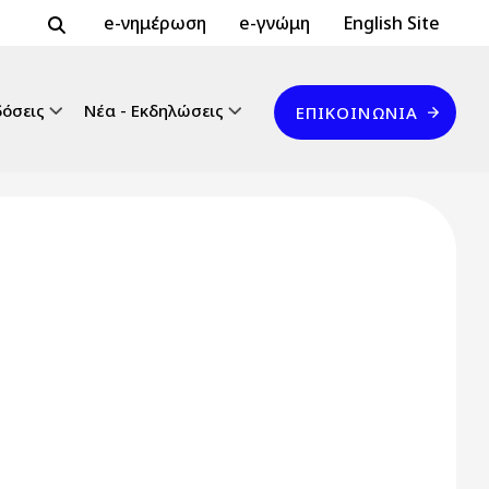
Header Top 2
Header Top
e-νημέρωση
e-γνώμη
English Site
Επικοινωνία
δόσεις
Νέα - Εκδηλώσεις
ΕΠΙΚΟΙΝΩΝΊΑ