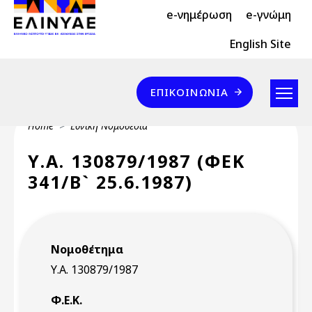
Header Top 2
Skip to main content
e-νημέρωση
e-γνώμη
Header Top
English Site
Επικοινωνία
ΕΠΙΚΟΙΝΩΝΊΑ
Breadcrumb
Home
Εθνική Νομοθεσία
Υ.Α. 130879/1987 (ΦΕΚ
341/Β` 25.6.1987)
Νομοθέτημα
Υ.Α. 130879/1987
Φ.Ε.Κ.