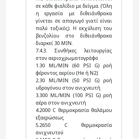
σε κάθε φιαλίδιο με δείγμα. (Όλη
η εργασία με διθειάνθρακα
γίνεται σε απαγωγό γιατί είναι
πολύ τοξικός). Η εκχύλιση του
βενζολίου στο διθειάνθρακα
διαρκεί 30 ΜΙΝ.
7.4.3. Συνθήκες λειτουργίας
στον αεριοχρωματογράφο
1.30 ML/MIN (60 PSI G) ροή
φέροντος αερίου (He ή Ν2)
2.30 ML/MIN (50 PSI G) ροή
υδρογόνου στον ανιχνευτή
3.300 ML/MIN (100 PSI G) ροή
αέρα στον ανιχνευτή
4.2000 C θερμοκρασία θαλάμου
εξαερώσεως
5.2650 C θερμοκρασία
ανιχνευτού