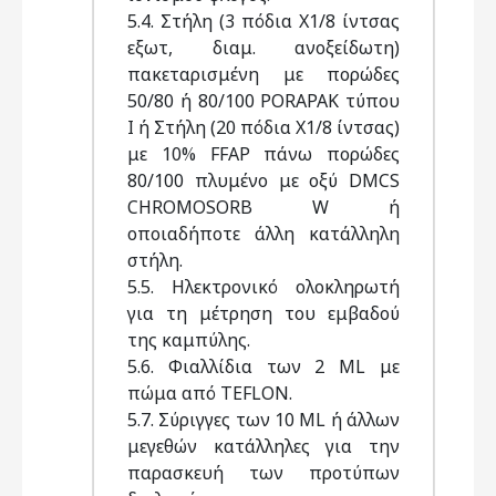
5.4. Στήλη (3 πόδια Χ1/8 ίντσας
εξωτ, διαμ. ανοξείδωτη)
πακεταρισμένη με πορώδες
50/80 ή 80/100 PORAPAK τύπου
Ι ή Στήλη (20 πόδια Χ1/8 ίντσας)
με 10% FFAP πάνω πορώδες
80/100 πλυμένο με οξύ DMCS
CHROMOSORB W ή
οποιαδήποτε άλλη κατάλληλη
στήλη.
5.5. Ηλεκτρονικό ολοκληρωτή
για τη μέτρηση του εμβαδού
της καμπύλης.
5.6. Φιαλλίδια των 2 ML με
πώμα από TEFLON.
5.7. Σύριγγες των 10 ML ή άλλων
μεγεθών κατάλληλες για την
παρασκευή των προτύπων