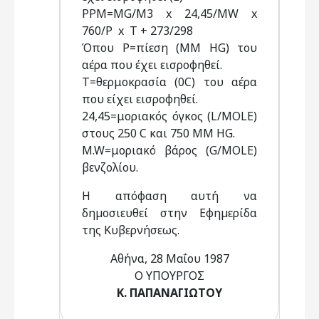
PPM=MG/M3 x 24,45/MW x
760/P x T + 273/298
Όπου Ρ=πίεση (MM HG) του
αέρα που έχει εισροφηθεί.
Τ=θερμοκρασία (0C) του αέρα
που είχει εισροφηθεί.
24,45=μοριακός όγκος (L/MOLE)
στους 250 C και 750 MM HG.
M.W=μοριακό βάρος (G/MOLE)
βενζολίου.
Η απόφαση αυτή να
δηµοσιευθεί στην Εφηµερίδα
της Κυβερνήσεως.
Αθήνα, 28 Μαΐου 1987
Ο ΥΠΟΥΡΓΟΣ
Κ. ΠΑΠΑΝΑΓΙΩΤΟΥ