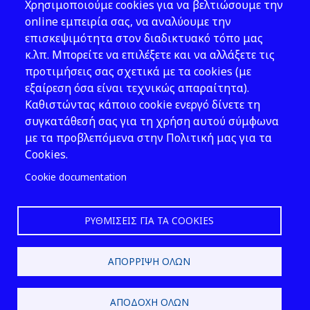
Χρησιμοποιούμε cookies για να βελτιώσουμε την
Νομοθεσία
online εμπειρία σας, να αναλύουμε την
επισκεψιμότητα στον διαδικτυακό τόπο μας
Εκδόσεις
κ.λπ. Μπορείτε να επιλέξετε και να αλλάξετε τις
προτιμήσεις σας σχετικά με τα cookies (με
Νέα - Εκδηλώσεις
εξαίρεση όσα είναι τεχνικώς απαραίτητα).
Ακολουθήστε μας
Καθιστώντας κάποιο cookie ενεργό δίνετε τη
συγκατάθεσή σας για τη χρήση αυτού σύμφωνα
με τα προβλεπόμενα στην Πολιτική μας για τα
Cookies.
Cookie documentation
ΡΥΘΜΊΣΕΙΣ ΓΙΑ ΤΑ COOKIES
2026 © ΕΛ.ΙΝ.Υ.Α.Ε.
ΑΠΌΡΡΙΨΗ ΌΛΩΝ
Design & Development by
ΑΠΟΔΟΧΉ ΌΛΩΝ