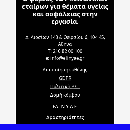
εταίρων για θέματα υγείας
και ασφάλειας στην
εργασία.
Δ: Λιοσίων 143 & Θειρσίου 6, 104 45,
Αθήνα
T: 210 82 00 100
e: info@elinyae.gr
Αποποίηση ευθύνης
GDPR
Πολιτική Β/Π
Δομή κόμβου
Main navigation
ΕΛ.ΙΝ.Υ.Α.Ε.
Δραστηριότητες
Θέματα ΥΑΕ